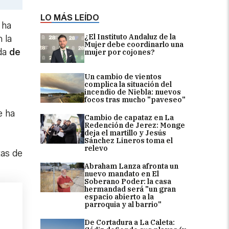
LO MÁS LEÍDO
 ha
¿El Instituto Andaluz de la
 la
Mujer debe coordinarlo una
da
de
mujer por cojones?
Un cambio de vientos
complica la situación del
incendio de Niebla: nuevos
focos tras mucho "paveseo"
e ha
Cambio de capataz en La
Redención de Jerez: Monge
deja el martillo y Jesús
Sánchez Lineros toma el
relevo
tas de
Abraham Lanza afronta un
nuevo mandato en El
Soberano Poder: la casa
hermandad será "un gran
espacio abierto a la
parroquia y al barrio"
De Cortadura a La Caleta: