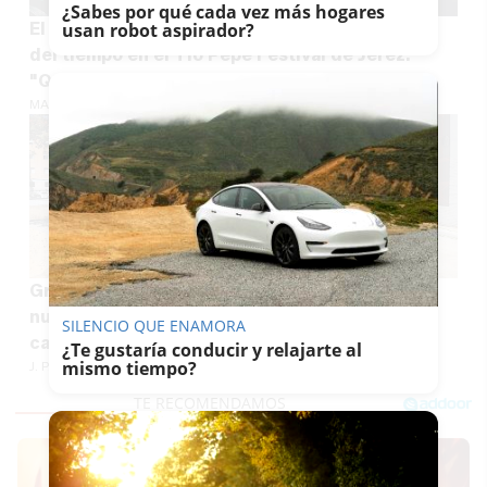
¿Sabes por qué cada vez más hogares
El vozarrón de Mónica Naranjo desafía al paso
usan robot aspirador?
del tiempo en el Tío Pepe Festival de Jerez:
"Quien madura mucho se pudre"
MARÍA CRISOL
Gran noticia para los vecinos de La Granja: el
nuevo aparcamiento tendrá el doble de
SILENCIO QUE ENAMORA
capacidad de lo previsto
¿Te gustaría conducir y relajarte al
mismo tiempo?
J. P. LOZANO