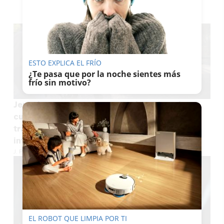
TE PUEDE INTERESAR
ESTO EXPLICA EL FRÍO
¿Te pasa que por la noche sientes más
frío sin motivo?
Jerez lanza cursos para aprender sobre el
cuidado de las personas ancianas con
trastornos degenerativos y las alergias e
intolerancias
J. P. LOZANO
EL ROBOT QUE LIMPIA POR TI