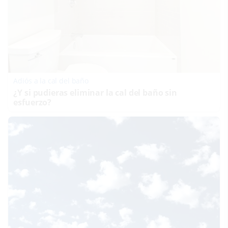
Adiós a la cal del baño
¿Y si pudieras eliminar la cal del baño sin
esfuerzo?