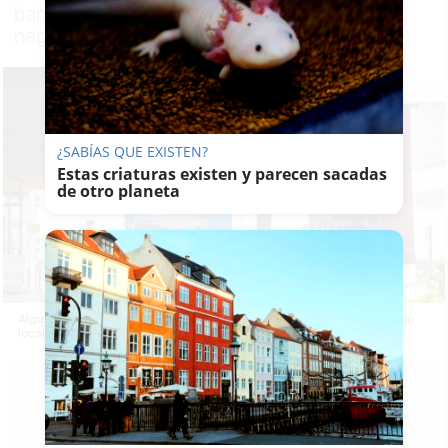
banderolas por las calles del centro a
negocios de toda la ciudad
¿SABÍAS QUE EXISTEN?
Estas criaturas existen y parecen sacadas
de otro planeta
Algunos comerciantes que ponen rostro en la campaña del comercio
local en Jerez.
PABLO FDEZ.
QUINTANILLA
17/06/2026
Actualizado: 17/06/2026 - 18:32