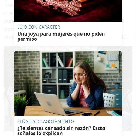
precisamente, su lado más humano. Frente a la
creciente
despersonalización
de las grandes
superficies y las plataformas online, el comercio
LUJO CON CARÁCTER
cercano ofrece confianza, asesoramiento y una
Una joya para mujeres que no piden
atención personalizada basada en el trato directo.
permiso
SEÑALES DE AGOTAMIENTO
¿Te sientes cansado sin razón? Estas
señales lo explican