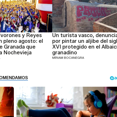
lvorones y Reyes
Un turista vasco, denunci
 pleno agosto: el
por pintar un aljibe del sig
de Granada que
XVI protegido en el Albaic
la Nochevieja
granadino
L
MÍRIAM BOCANEGRA