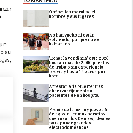
LO MÁS LEÍDO
anzar
Opúsculos morales: el
a
hombre y sus lugares
No han vuelto ni están
volviendo, porque no se
habían ido
que
só su
'Echar la vendimia' este 2026:
ogas,
buscan más de 2.000 puestos
de trabajo sin experiencia
previa y hasta 14 euros por
hora
Arrestan a 'la Muerte' tras
observar fijamente a
pacientes de un hospital
Precio de la luz hoy jueves 6
de agosto: tramos horarios
que rozan los 0 euros, ideales
para poner grandes
electrodomésticos