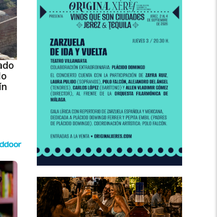
ado
lo
ín