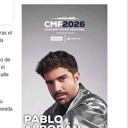
ras el
la
ro de
 el
alle
su
lpeada