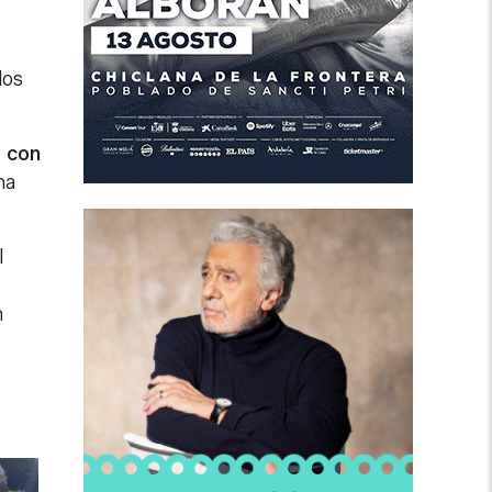
los
o con
na
l
n