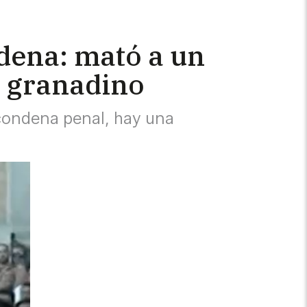
ndena: mató a un
lo granadino
a condena penal, hay una