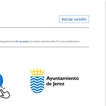
Iniciar sesión
laga
Huelva
Granada
Córdoba
Jaén
Sevilla Provincia
Almería