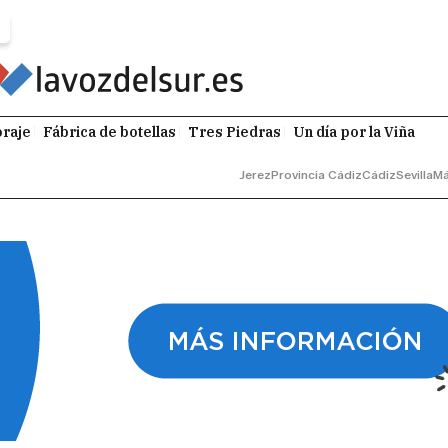
raje
Fábrica de botellas
Tres Piedras
Un día por la Viña
Jerez
Provincia Cádiz
Cádiz
Sevilla
Má