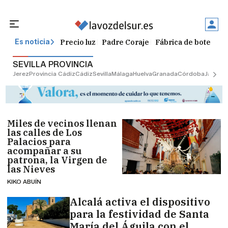
Precio luz
Padre Coraje
Fábrica de botellas
Es noticia
SEVILLA PROVINCIA
Jerez
Provincia Cádiz
Cádiz
Sevilla
Málaga
Huelva
Granada
Córdoba
Jaén
Sev
Miles de vecinos llenan
las calles de Los
Palacios para
acompañar a su
patrona, la Virgen de
las Nieves
KIKO ABUÍN
Alcalá activa el dispositivo
para la festividad de Santa
María del Águila con el