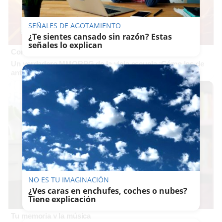
SEÑALES DE AGOTAMIENTO
¿Te sientes cansado sin razón? Estas
señales lo explican
Corepunk MMORPG
Un verdadero MMORPG de la vieja escuela ¡Cómo los de
antes, pero mejor!
NO ES TU IMAGINACIÓN
¿Ves caras en enchufes, coches o nubes?
Tiene explicación
Tu memoria y la música