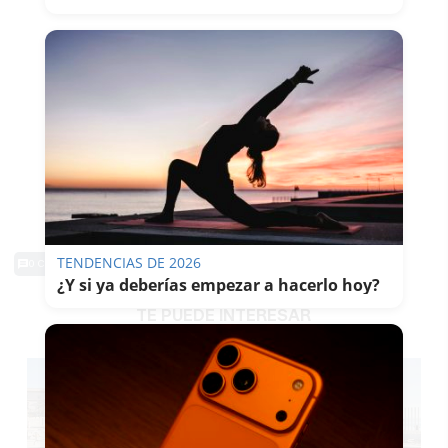
TENDENCIAS DE 2026
0 Comentarios
¿Y si ya deberías empezar a hacerlo hoy?
TE PUEDE INTERESAR