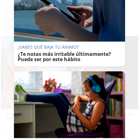
La asociación pide a la Concejalía de Fiestas
que rectifique con la decisión de no ofrecer
entradas de cortesía y no reservar entradas
para que compren familiares
¿SABES QUÉ BAJA TU ÁNIMO?
¿Te notas más irritable últimamente?
Puede ser por este hábito
Actuación de romanceros durante el concurso celebrado en febrero de
2024.