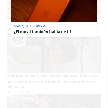
Cádiz acelera la transformación del Muelle
Ciudad: el proyecto que cambiará para siempre
MÁS QUE UN IPHONE
su frente marítimo
¿El móvil también habla de ti?
FRANCISCO J. JIMÉNEZ
Doble susto en Cádiz: se derrumba el techo de
una vivienda y sale ardiendo la cocina de otro
inmueble
EMILIO CABRERA