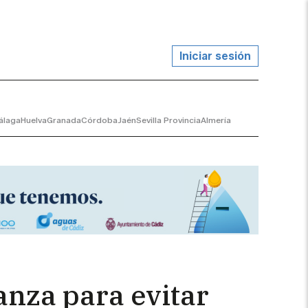
Iniciar sesión
álaga
Huelva
Granada
Córdoba
Jaén
Sevilla Provincia
Almería
ranza para evitar