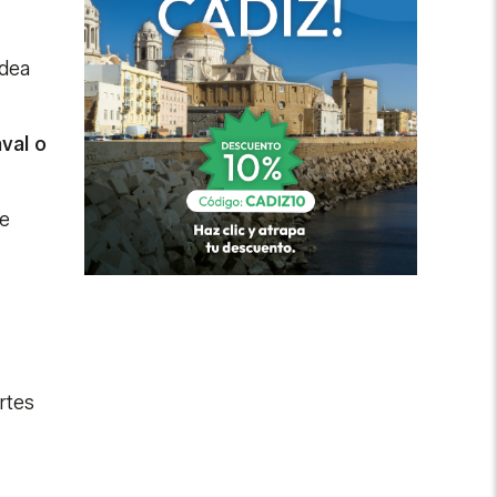
odea
val o
de
rtes