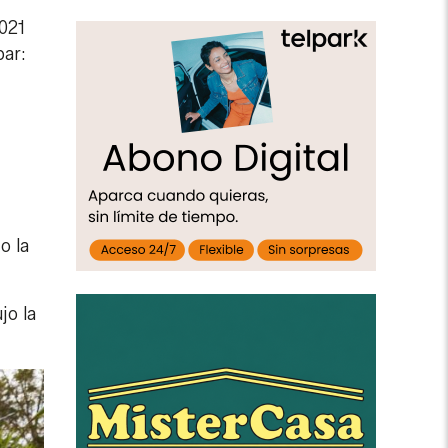
2021
par:
o la
jo la