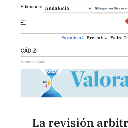
Ediciones:
Seguir en Discover
Precio luz
Padre Co
Es noticia
CÁDIZ
Ediciones
Cádiz
La revisión arbit