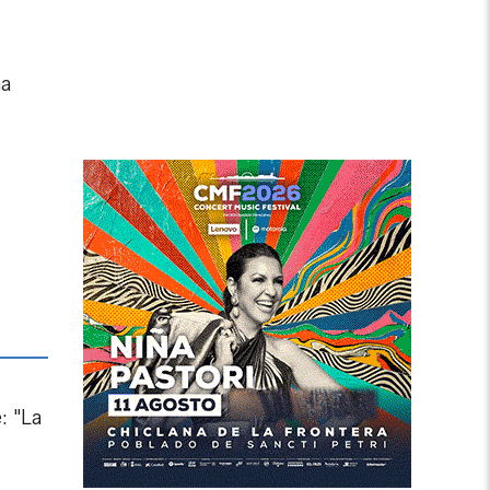
ha
: "La