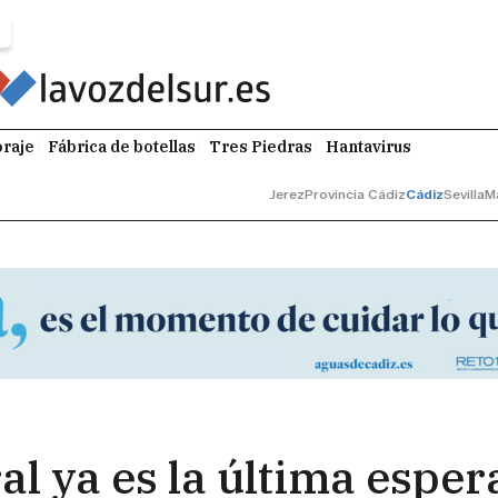
raje
Fábrica de botellas
Tres Piedras
Hantavirus
Jerez
Provincia Cádiz
Cádiz
Sevilla
M
ral ya es la última espe