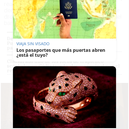
reactivan la movilización ciudadana para
denunciar el aumento de puntos de venta de
droga y exigir más seguridad en las calles del
barrio gaditano
Del menudeo por la zona del cementerio de El
Puerto hacia el entorno del hospital de Cádiz
VIAJA SIN VISADO
para 'un pase' de droga
Los pasaportes que más puertas abren
¿está el tuyo?
Clausurado uno de los focos de trapicheo
señalados en Cádiz tras la alarma vecinal por el
repunte de la droga