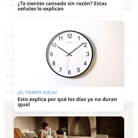
¿Te sientes cansado sin razón? Estas
La Calle Teniente Anduja solitaria con una pancarta contra la
señales lo explican
droga.
REYNA
La convocatoria se ha difundido a través de
teléfonos móviles, estados de WhatsApp y redes
de mensajería entre particulares, en una muestra
de la preocupación creciente que existe en el
entorno. Los vecinos aseguran que el problema ha
evolucionado en los últimos meses
desde el
trapicheo habitual hacia episodios más graves
vinculados a la inseguridad ciudadana, incluidos
atracos cometidos a plena luz del día.
¿EL TIEMPO VUELA?
Esto explica por qué los días ya no duran
igual