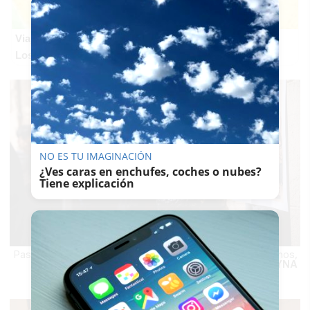
Viaja sin visado
Los pasaportes que más puertas abren ¿está el tuyo?
NO ES TU IMAGINACIÓN
¿Ves caras en enchufes, coches o nubes?
Tiene explicación
Pasadas las diez de la noche comenzaron a reunirse vecinos,
con carteles anunciadores muy cerca.
REYNA