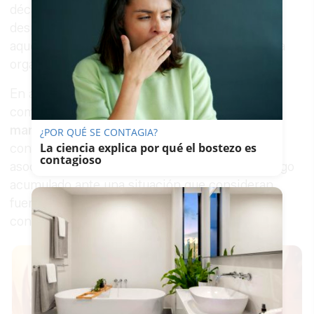
décadas de los 80 y 90. Tres décadas y media
después, el vecindario rechaza de plano revivir
aquella etapa y ha reaccionado con rapidez para
organizar una protesta.
En apenas unas horas, residentes del barrio
comenzaron a movilizarse y convocaron
una
manifestación para exigir medidas urgentes
¿POR QUÉ SE CONTAGIA?
La ciencia explica por qué el bostezo es
contra el tráfico de drogas y la delincuencia
contagioso
asociada. La protesta, explican, nace del hartazgo
acumulado ante una situación que consideran
fuera de control y que, sostienen, amenaza la
convivencia diaria.