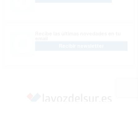
Recibe las últimas novedades en tu
email
Recibir newsletter
Apoya una Andalucía con Voz propia; Protege el
periodismo hecho por periodistas
Hazte socio