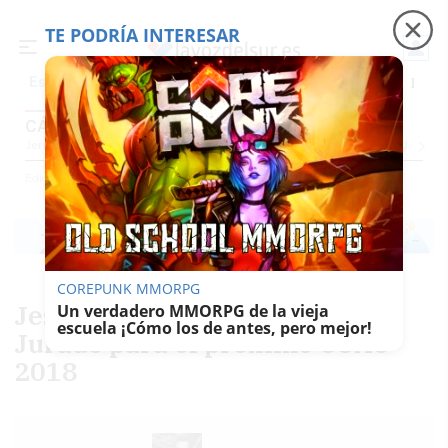
TE PODRÍA INTERESAR
Precio luz
Ceuta
Carreras de caballos
Peque
Es noticia
CÁDIZ
Jerez
Provincia Cádiz
Cádiz
Sevilla
Málaga
Huelva
Granada
Córdoba
Jaén
Sev
Ediciones
Cádiz
COREPUNK MMORPG
Jesús Monje, presidente del
Un verdadero MMORPG de la vieja
escuela ¡Cómo los de antes, pero mejor!
Jurado para el próximo COAC
2018