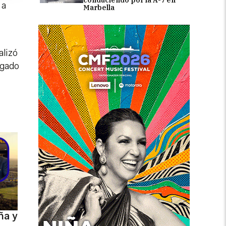
 a
Marbella
alizó
rgado
ña y