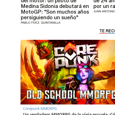
del motor: un piloto de
de 24 añ
Medina Sidonia debutará en
por un r
MotoGP: "Son muchos años
JUAN ANTON
persiguiendo un sueño"
PABLO FDEZ. QUINTANILLA
Corepunk MMORPG
Un verdadero MMORPG de la vieja escuela ¡