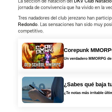
La sección de natación del
DKV Club Natació
jornada de convivencia que ha vivido en la vec
Tres nadadores del club jerezano han partici
Redondo
. Las sensaciones han sido muy pos
competitivo.
Corepunk MMOR
Un verdadero MMORPG de la
¿Sabes qué baja t
¿Te notas más irritable últ