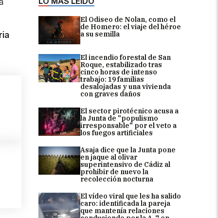
LO MÁS LEÍDO
a
El Odiseo de Nolan, como el
de Homero: el viaje del héroe
a su semilla
ria
El incendio forestal de San
Roque, estabilizado tras
cinco horas de intenso
trabajo: 19 familias
desalojadas y una vivienda
con graves daños
El sector pirotécnico acusa a
la Junta de "populismo
irresponsable" por el veto a
los fuegos artificiales
Asaja dice que la Junta pone
en jaque al olivar
superintensivo de Cádiz al
prohibir de nuevo la
recolección nocturna
El vídeo viral que les ha salido
caro: identificada la pareja
que mantenía relaciones
conduciendo por la A-7 en