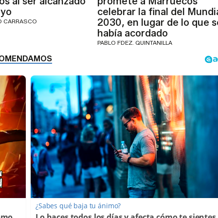
os al ser alcanzado
promete a Marruecos
ayo
celebrar la final del Mundi
2030, en lugar de lo que s
IO CARRASCO
había acordado
PABLO FDEZ. QUINTANILLA
¿Sabes qué baja tu ánimo?
Cómo
Lo haces todos los días y afecta cómo te sientes