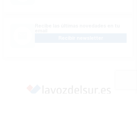
Recibe las últimas novedades en tu
email
Recibir newsletter
Apoya una Andalucía con Voz propia; Protege el
periodismo hecho por periodistas
Hazte socio