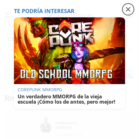
TE PODRÍA INTERESAR
Precio luz
Padre Coraje
Fábrica de botellas
Es noticia
CULTURA
Espectáculos Y Conciertos
Comunicación
Roedores De Cultura
El Censo
Cultura
COREPUNK MMORPG
Respira
Un verdadero MMORPG de la vieja
escuela ¡Cómo los de antes, pero mejor!
FRANCISCO
ROMERO
22/02/2017