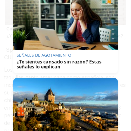
Cuidado con este hábito
¿Y si el problema no fuera el estrés, sino un hábito diario?
-Spoilers con trastornos mentales en la sala.
SEÑALES DE AGOTAMIENTO
CUIDADO-
¿Te sientes cansado sin razón? Estas
señales lo explican
Los números que está haciendo
Múltiple
en las
taquillas, tanto americana como española, son
increíbles y más aún si miramos lo discreto que es
su presupuesto. La historia se centra en tres
chicas que son secuestradas por Kevin, un
enfermo de esquizofrenia que ha desarrollado 23
personalidades y que conviven todas ellas dentro
de su cabeza sin pagar alquiler ni nada. Esa es la
premisa y también toda la película. No hay nada