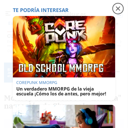
TE PODRÍA INTERESAR
Precio luz
Padre Coraje
Fábrica de botellas
Es noticia
CULTURA
Espectáculos Y Conciertos
Comunicación
Roedores De Cultura
El Censo
Cultura
COREPUNK MMORPG
Un verdadero MMORPG de la vieja
escuela ¡Cómo los de antes, pero mejor!
McAvoy brilla sobre la "nefasta"
narración de Shyamalan