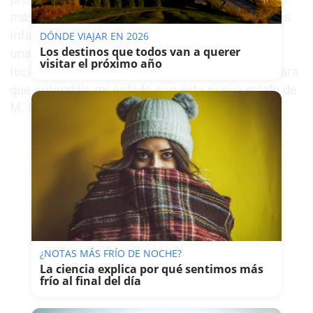
más. Sólo un desierto de incoherencias, diálogos
infantiles y un desarrollo argumental nefasto de
DÓNDE VIAJAR EN 2026
Los destinos que todos van a querer
una hora y 57 minutos de duración que se me
visitar el próximo año
hicieron eternos. Pero vayamos poco a poco, para
que entendáis mi enfado con esta nueva estafa de
M. Night Shyamalan.
¿NOTAS MÁS FRÍO DE NOCHE?
La ciencia explica por qué sentimos más
frío al final del día