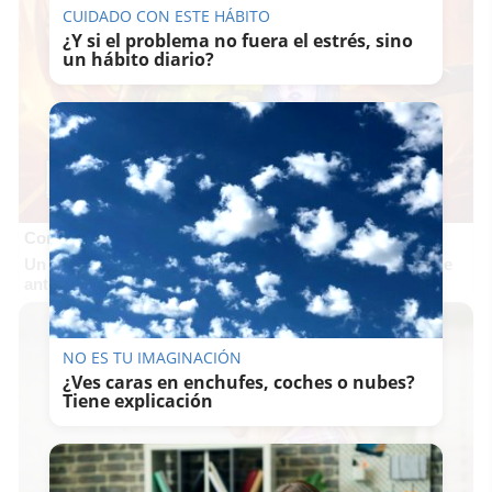
CUIDADO CON ESTE HÁBITO
¿Y si el problema no fuera el estrés, sino
un hábito diario?
Corepunk MMORPG
Un verdadero MMORPG de la vieja escuela ¡Cómo los de
antes, pero mejor!
NO ES TU IMAGINACIÓN
¿Ves caras en enchufes, coches o nubes?
Tiene explicación