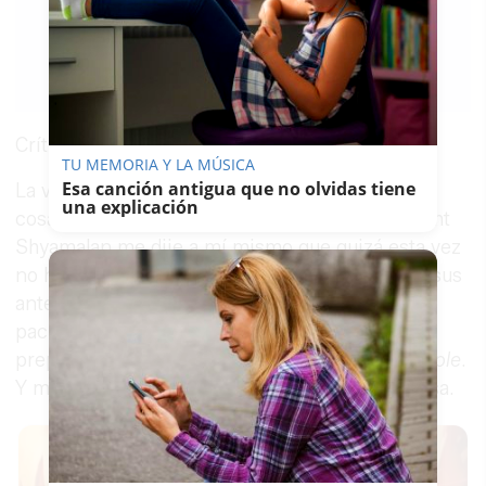
CLAUDIA GONZÁLEZ
ROMERO
14/02/2017
Guardar
0
Facebook
X
WhatsApp
Copy
Link
Crítica de cine sobre la película 'Múltiple'.
TU MEMORIA Y LA MÚSICA
Esa canción antigua que no olvidas tiene
La verdad es que cuando empecé a leer tantas
una explicación
cosas buenas sobre el nuevo trabajo de M. Night
Shyamalan me dije a mí mismo que quizá esta vez
no haya metido la pata hasta el fondo como en sus
anteriores películas. Así que me armé de
paciencia y, con apenas un trailer visto, me
preparé mentalmente para ir al cine a ver
Múltiple
.
Y maldita sea, debería haberme quedado en casa.