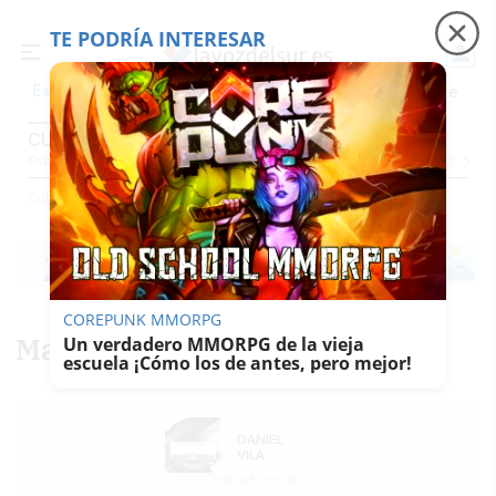
TE PODRÍA INTERESAR
Precio luz
Padre Coraje
Fábrica de botellas
Es noticia
CULTURA
Espectáculos Y Conciertos
Comunicación
Roedores De Cultura
El Censo
Cultura
COREPUNK MMORPG
Manchas negras
Un verdadero MMORPG de la vieja
escuela ¡Cómo los de antes, pero mejor!
DANIEL
VILA
08/05/2018