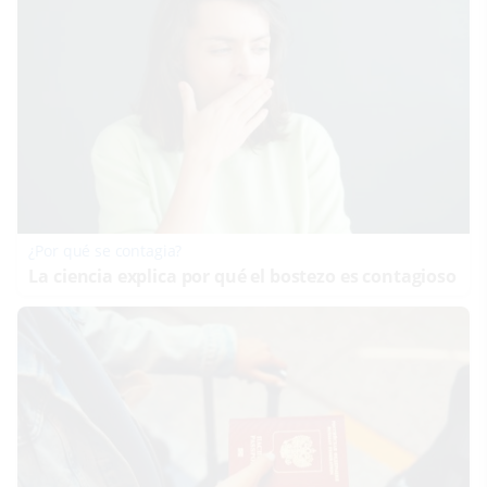
¿Por qué se contagia?
La ciencia explica por qué el bostezo es contagioso