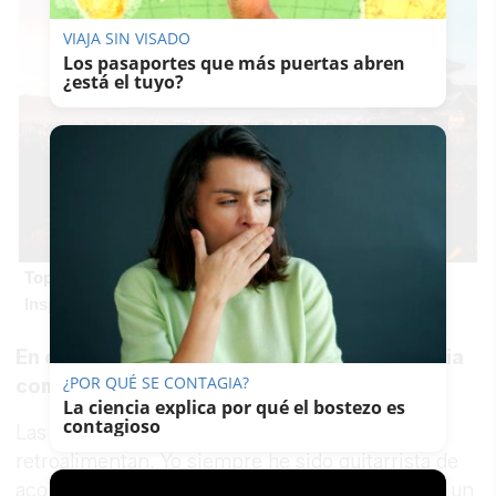
VIAJA SIN VISADO
Los pasaportes que más puertas abren
¿está el tuyo?
Top 2026: destinos clave
Inspírate y elige tu próximo destino para 2026
En este momento de su trayectoria, ¿Antonia
¿POR QUÉ SE CONTAGIA?
compañera o Antonia concertista?
La ciencia explica por qué el bostezo es
contagioso
Las dos son amigas, se necesitan y se
retroalimentan. Yo siempre he sido guitarrista de
acompañamiento, pero es inevitable que llegue un