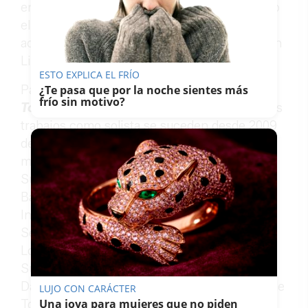
en los grandes escenarios y festivales de todo
el mundo. En su larga trayectoria ha
acompañado a figuras del cante como Carmen
Linares o Rocío Márquez.
ESTO EXPLICA EL FRÍO
Participa también en los documentales
¿Te pasa que por la noche sientes más
frío sin motivo?
Tocaoras
y
Flamencas, fuerza y duende
. Sus
trabajos como solista se suceden desde 2009
de manera habitual en diversas ciudades del
mundo, como el propio Festival de Jerez,
Suma Flamenca Madrid, Cajón Flamenco
Barcelona, Flamenco viene del Sur Sevilla,
International Guitar Festival Sundsvall, CUNY
Segal Theater Nueva York, Flamenco Festival
Londres, Festival Flamenco Madrid, Guitar
Summit London Guitar Festival, Festival di
Danza Spagnola e Flamenco Roma, Festival de
LUJO CON CARÁCTER
Una joya para mujeres que no piden
Toulouse o Festival de Nimes.