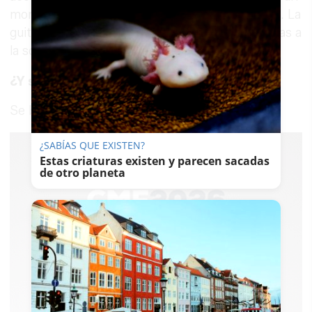
momento en el que tengas que ponerte delante. La
guitarrista acompañante le enseña muchas cosas a
la solista, y viceversa.
¿Y se besan?
Se besan y se abrazan (risas).
¿SABÍAS QUE EXISTEN?
Estas criaturas existen y parecen sacadas
de otro planeta