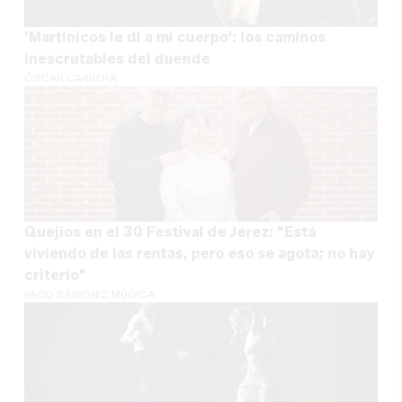
'Martinicos le di a mi cuerpo': los caminos
inescrutables del duende
ÓSCAR CARRERA
Quejíos en el 30 Festival de Jerez: "Está
viviendo de las rentas, pero eso se agota; no hay
criterio"
PACO SÁNCHEZ MÚGICA