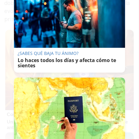
doble, la de quitarme la espinita y la de mostrar la
evolución de 11 años de carrera tras aquella
primera actuación.
¿SABES QUÉ BAJA TU ÁNIMO?
Lo haces todos los días y afecta cómo te
sientes
Corepunk MMORPG
Un verdadero MMORPG de la vieja escuela ¡Cómo los de
antes, pero mejor!