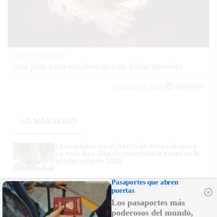
Lujo con carácter
Una joya para mujeres que no piden permiso
DISCOVER WITH
LO MÁS LEÍDO
La vendimia en el Marco de Jerez alcanza
en solo diez días de campaña la mitad de la
producción de 2025
Pasaportes que abren
Miles de vecinos llenan las calles de Los
puertas
Palacios para acompañar a su patrona, la
Virgen de las Nieves
Los pasaportes más
poderosos del mundo,