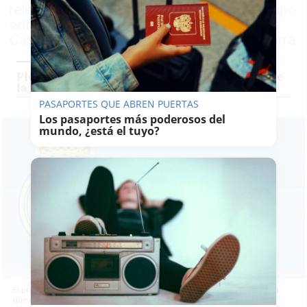
relevo en la presidencia no ejecutiva del grupo
editor. Ignacio Eyriès, exdirector general de
Caser durante 23 años, suple a Ignacio Ybarra
Florentino Pérez convoca elecciones y 'raja' de
la prensa: "Me voy a dar de baja de ABC"
PASAPORTES QUE ABREN PUERTAS
Los pasaportes más poderosos del
mundo, ¿está el tuyo?
El presidente del Madrid, Florentino Pérez, en rueda de prensa en la
que convoca elecciones.