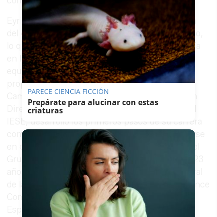
compañía, a propuesta del propio Ybarra.
Eyriès (Madrid, 1958) llega al cargo desde fuera
del entramado accionarial tradicional de Vocento,
lo que representa una novedad en una compañía
en la que históricamente ha resultado complejo
equilibrar los intereses de sus distintas familias
propietarias. Licenciado en Ingeniería de
PARECE CIENCIA FICCIÓN
Caminos, Canales y Puertos y con un Máster en
Prepárate para alucinar con estas
Dirección y Administración de Empresas por el
criaturas
IESE, desarrolló los primeros pasos de su carrera
como consultor en McKinsey antes de adentrarse
en el sector asegurador. Fue director general del
Grupo Caser entre 2002 y 2025, un periodo de 23
años, y anteriormente ocupó la dirección general
de la división española de American Life Insurance
Company y la CEO de Royal & Sun Alliance
España.