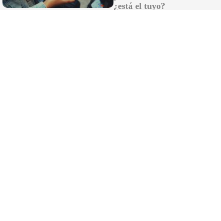
Rubiales reaparece y culpa a Pedro
¿está el tuyo?
Sánchez del protagonismo de Marruecos
en el Mundial 2030
Comunicado del Ministerio de Sanidad
sobre el hantavirus: el turista positivo está
en Galicia
La batalla de las inmobiliarias de Cádiz por
profesionalizar un sector sin regulación en
Andalucía