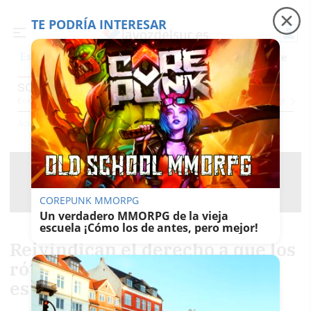
TE PODRÍA INTERESAR
Precio luz
Padre Coraje
Fábrica de botellas
Es noticia
SOCIEDAD
Economía
Sociedad
Internacional
Política
Ecología
Educación
Salud
Anuncio
Actualidad
Sociedad
COREPUNK MMORPG
Un verdadero MMORPG de la vieja
escuela ¡Cómo los de antes, pero mejor!
Reivindican el derecho a que los
rótulos de bienes y servicios
estén en Braille