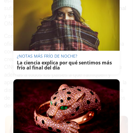
estos momentos de pandemia", con "garantías
suficientes" que permitan
su autonomía personal
y seguridad en los consumos, según informa la
ONCE.
Con motivo de este día mundial, proclamado
oficialmente por la ONU en 2019 en coincidencia
con la fecha de nacimiento de Louis Braille,
¿NOTAS MÁS FRÍO DE NOCHE?
creador de este sistema de lectoescritura, la
La ciencia explica por qué sentimos más
ONCE, junto a la Unión Mundial de Ciegos, insta
frío al final del día
además a todos los países a que ratifiquen y
apliquen el
Tratado de Marrakech
, que permite la
distribución de material en braille y otros medios
de lectura accesibles, sin el riesgo de infringir los
derechos de autor.