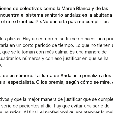
ciones de colectivos como la Marea Blanca y de las
cuentra el sistema sanitario andaluz es la abultada 
 otra extraoficial? ¿No dan cita para no cumplir los
r los plazos. Hay un compromiso firme en hacer una pr
taria en un corto periodo de tiempo. Lo que no tienen 
s, que se la toman con más calma. Es una manera de
uadrar los números y con eso justificar en que se ha
o.
 de un número. La Junta de Andalucía penaliza a los
al especialista. O los premia, según cómo se mire.
tivos y que la mejor manera de justificar que se cumpl
erie de pacientes al día, hay que evitar una serie de
uarios. Al final, el profesional quiere atender lo me