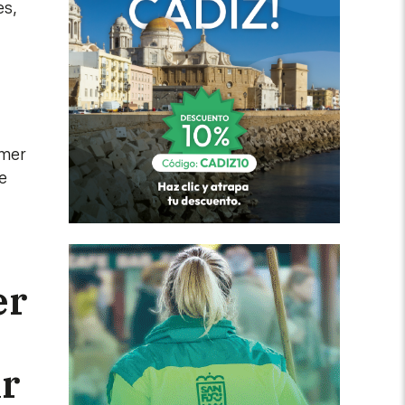
es,
imer
e
er
ar