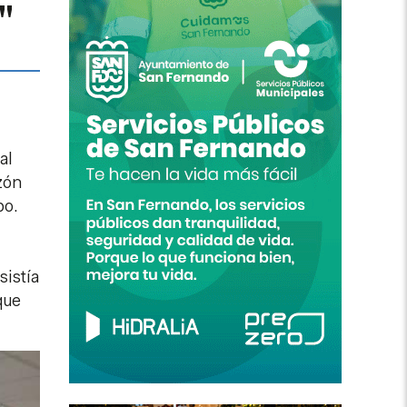
"
al
zón
po.
sistía
que