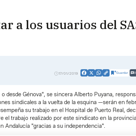
ar a los usuarios del S
Guardar
0
17/01/2019
Facebook
X
WhatsApp
Copy
Link
 o desde Génova", se sincera Alberto Puyana, respons
ones sindicales a la vuelta de la esquina —serán en feb
sempeña su trabajo en el Hospital de Puerto Real, decl
el trabajo realizado por este sindicato en la provinci
 en Andalucía "gracias a su independencia".