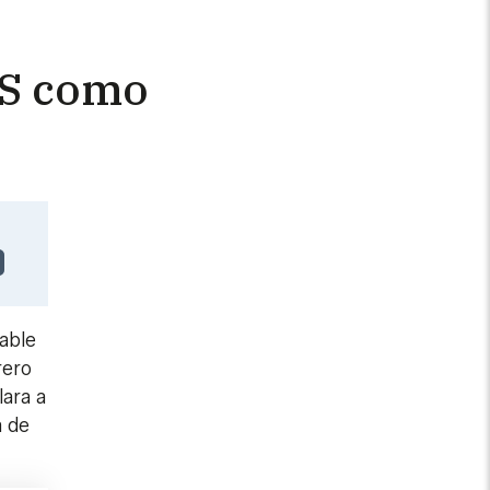
AS como
able
rero
ara a
a de