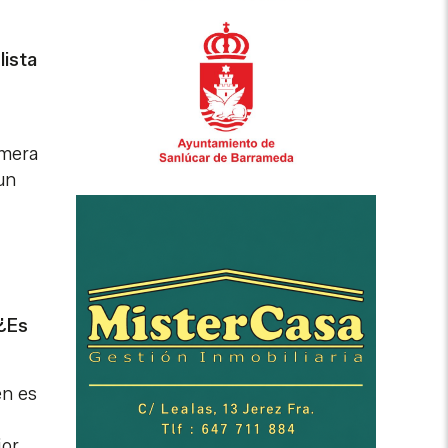
lista
imera
un
 ¿Es
en es
jor