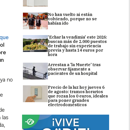
No han vuelto ni están
volviendo, porque no se
habían ido
 que
'Echar la vendimia' este 2026:
buscan más de 2.000 puestos
ol
de trabajo sin experiencia
previa y hasta 14 euros por
ore
hora
un
Arrestan a 'la Muerte' tras
observar fijamente a
pacientes de un hospital
 ya no
Precio de la luz hoy jueves 6
de agosto: tramos horarios
se
que rozan los 0 euros, ideales
para poner grandes
electrodomésticos
de
 las
da,