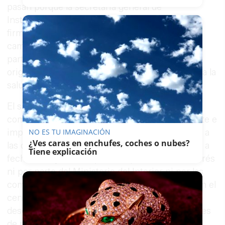
pasan porque la secretaría general de
Instituciones Penitenciarias complete las RPT,
firme los acuerdos y de forma continuada haga
campañas de concienciación a todos los
partícipes de los múltiples daños que la droga
origina a la seguridad de las cárceles, así como a la
salud y/o la vida de los reclusos", incide Acaip.
El sindicato insta a los organismos oficiales
competentes a cumplir con la necesidad urgente e
imperiosa de transferir la sanidad penitenciaria a
NO ES TU IMAGINACIÓN
¿Ves caras en enchufes, coches o nubes?
las comunidades autónomas, circunstancia que a
Tiene explicación
fecha de hoy es una quimera, por no haber interés
ni por parte del Ministerio del Interior ni por las
comunidades autónomas, así como que también el
centro de atención al drogodependiente que
desempeña labores en el interior de las prisiones
de nuestra provincia no lo hicieran mermados,