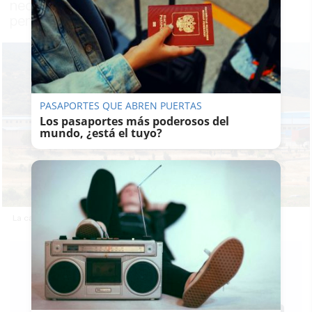
necesidad que tienen todos los centros
penitenciarios de contar con psiquiatras
PASAPORTES QUE ABREN PUERTAS
Los pasaportes más poderosos del
mundo, ¿está el tuyo?
La cárcel de Botafuegos, en Algeciras, en una imagen de RTVE.
F.
R.
26/01/2024
Actualizado: 26/01/2024 - 16:24