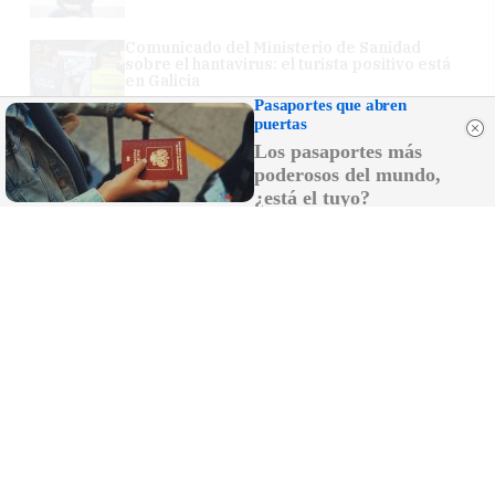
Comunicado del Ministerio de Sanidad
sobre el hantavirus: el turista positivo está
en Galicia
Pasaportes que abren
puertas
La batalla de las inmobiliarias de Cádiz por
Los pasaportes más
profesionalizar un sector sin regulación en
Andalucía
poderosos del mundo,
¿está el tuyo?