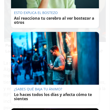
ESTO EXPLICA EL BOSTEZO
Así reacciona tu cerebro al ver bostezar a
otros
Pasaportes que abren puertas
Los pasaportes más poderosos del mundo, ¿está el tuyo?
La sección sindical de Acaip Botafuegos en
Algeciras reivindica a la secretaría general de
Instituciones Penitenciarias la necesidad que
tienen todos los centros penitenciarios españoles,
y en especial el algecireño, de tener completada la
¿SABES QUÉ BAJA TU ÁNIMO?
Lo haces todos los días y afecta cómo te
RPT de facultativos y de una vez por todas se
sientes
incluya en la misma la tan necesaria figura del
psiquiatra.