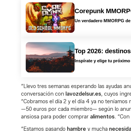
Corepunk MMOR
Un verdadero MMORPG de la
Top 2026: destinos
Inspírate y elige tu próxim
“Llevo tres semanas esperando las ayudas anu
conversación con
lavozdelsur.es
, cuyos ingr
“Cobramos el día 2 y el día 4 ya no teníamos 
—50 euros por cada miembro— según lo anunc
ansiosa para poder comprar
alimentos
. “Con
“Estamos pasando
hambre
y mucha
necesid