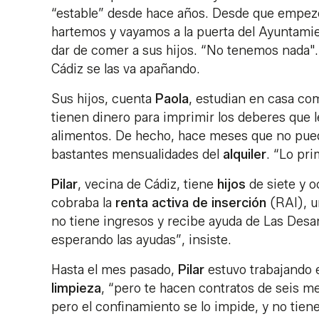
“estable” desde hace años. Desde que empez
hartemos y vayamos a la puerta del Ayuntamie
dar de comer a sus hijos. “No tenemos nada".
Cádiz se las va apañando.
Sus hijos, cuenta
Paola
, estudian en casa co
tienen dinero para imprimir los deberes que 
alimentos. De hecho, hace meses que no pued
bastantes mensualidades del
alquiler
. “Lo pr
Pilar
, vecina de Cádiz, tiene
hijos
de siete y o
cobraba la
renta activa de inserción
(RAI), u
no tiene ingresos y recibe ayuda de Las Des
esperando las ayudas”, insiste.
Hasta el mes pasado,
Pilar
estuvo trabajando
limpieza
, “pero te hacen contratos de seis mes
pero el confinamiento se lo impide, y no tiene