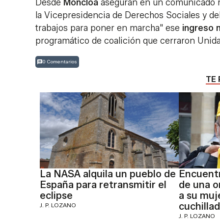
Desde
Moncloa
aseguran en un comunicado re
la Vicepresidencia de Derechos Sociales y del
trabajos para poner en marcha" ese
ingreso m
programático de coalición que cerraron Uni
0 Comentarios
TE 
La NASA alquila un pueblo de
Encuentr
España para retransmitir el
de una o
eclipse
a su muj
cuchilla
J. P. LOZANO
J. P. LOZANO