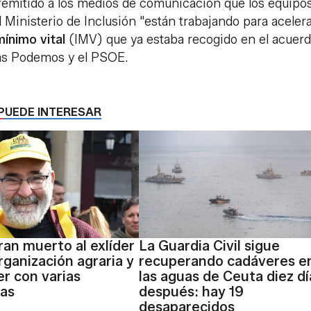
mitido a los medios de comunicación que los equipo
 Ministerio de Inclusión "están trabajando para acelera
ínimo vital
(IMV) que ya estaba recogido en el acuer
das Podemos y el PSOE.
PUEDE INTERESAR
an muerto al exlíder
La Guardia Civil sigue
rganización agraria y
recuperando cadáveres e
er con varias
las aguas de Ceuta diez dí
das
después: hay 19
desaparecidos