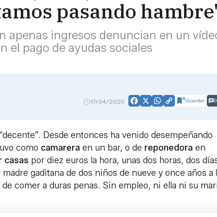
stamos pasando hambre
in apenas ingresos denuncian en un vídeo
n el pago de ayudas sociales
Guardar
0
17/04/2020
Facebook
X
WhatsApp
Copy
Link
o “decente”. Desde entonces ha venido desempeñando
stuvo como
camarera
en un bar, o de
reponedora
en
r
casas
por diez euros la hora, unas dos horas, dos días
a madre gaditana de dos niños de nueve y once años a 
o de comer a duras penas. Sin empleo, ni ella ni su mar