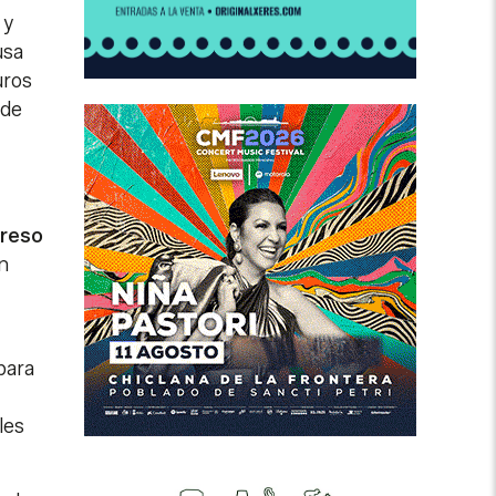
 y
usa
uros
 de
greso
n
para
les