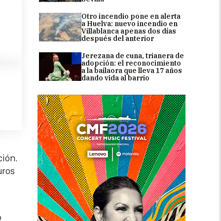
Otro incendio pone en alerta
a Huelva: nuevo incendio en
Villablanca apenas dos días
después del anterior
Jerezana de cuna, trianera de
adopción: el reconocimiento
a la bailaora que lleva 17 años
dando vida al barrio
ción.
uros
o