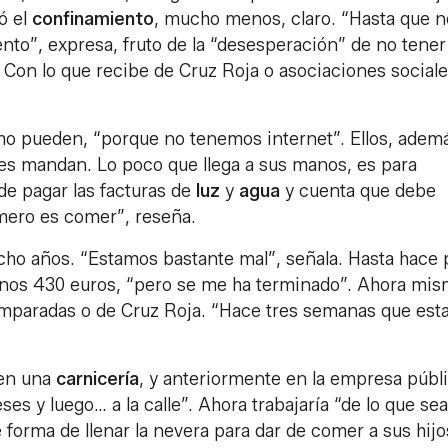
ó el
confinamiento
, mucho menos, claro. “Hasta que n
nto”, expresa, fruto de la “desesperación” de no tener
 Con lo que recibe de Cruz Roja o asociaciones social
mo pueden, “porque no tenemos internet”. Ellos, adem
les mandan. Lo poco que llega a sus manos, es para
e pagar las facturas de
luz
y
agua
y cuenta que debe
imero es comer”, reseña.
cho años. “Estamos bastante mal”, señala. Hasta hace
nos 430 euros, “pero se me ha terminado”. Ahora mi
amparadas o de Cruz Roja. “Hace tres semanas que es
 en una
carnicería
, y anteriormente en la empresa públ
es y luego… a la calle”. Ahora trabajaría “de lo que sea
 forma de llenar la nevera para dar de comer a sus hijo