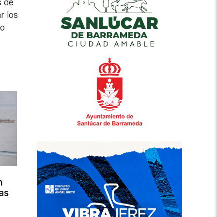
s de
r los
do
n
as