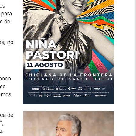
os
 para
es de
ás, no
 poco
smo
tamos
ica de
”,
s.