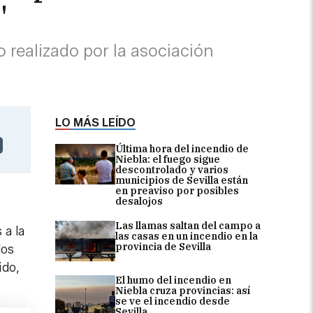
"
 realizado por la asociación
LO MÁS LEÍDO
Última hora del incendio de
Niebla: el fuego sigue
descontrolado y varios
municipios de Sevilla están
en preaviso por posibles
desalojos
Las llamas saltan del campo a
 a la
las casas en un incendio en la
provincia de Sevilla
los
ido,
El humo del incendio en
Niebla cruza provincias: así
se ve el incendio desde
Sevilla