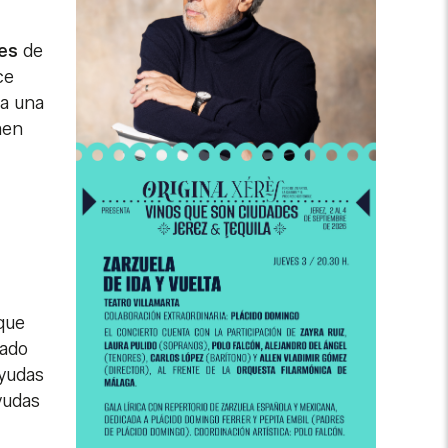
es
de
ce
ta una
men
que
tado
ayudas
yudas