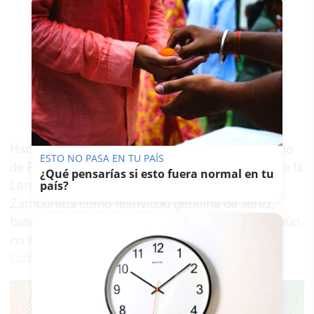
Hace
más de tres años
que el Consejo Ciudadano
ESTO NO PASA EN TU PAÍS
de Podemos Jerez solicitó a la Real Academia de la
¿Qué pensarías si esto fuera normal en tu
Lengua Española la inclusión de la acepción de
país?
Zambomba como festividad genuina de Jerez,
basándose en la iniciativa, por aquel entonces aún
no aprobada,
de declaración de Bien Interés
Cultural de las Zambombas de Jerez y Arcos.