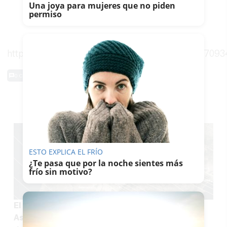
Una joya para mujeres que no piden
permiso
https://twitter.com/RAEinforma/status/108148709
0 Comentarios
TE PUEDE INTERESAR
ESTO EXPLICA EL FRÍO
¿Te pasa que por la noche sientes más
frío sin motivo?
El economista de Isla Cristina que busca en
Asturias el eclipse total: "El Norte está