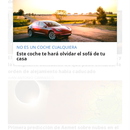
desbordado, packs de camping a 400 euros"
PABLO FDEZ. QUINTANILLA
NO ES UN COCHE CUALQUIERA
Este coche te hará olvidar el sofá de tu
El asesinato de Laura, guardia civil en Asturias, y
casa
la indignante sensación de que pudo evitarse: la
orden de alejamiento había caducado
JUAN ANTONIO CARRASCO
Primera predicción de Aemet sobre nubes en el