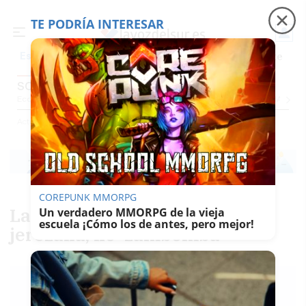
TE PODRÍA INTERESAR
Precio luz
Padre Coraje
Fábrica de botellas
Es noticia
SOCIEDAD
Economía
Sociedad
Internacional
Política
Ecología
Educación
Salud
Anuncio
Actualidad
Sociedad
COREPUNK MMORPG
La RAE recula: es Zambomba
Un verdadero MMORPG de la vieja
escuela ¡Cómo los de antes, pero mejor!
jerezana, no 'zambombá'
LAVOZDELSUR.ES