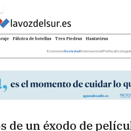
raje
Fábrica de botellas
Tres Piedras
Hantavirus
Economía
Sociedad
Internacional
Política
Ecología
tos de un éxodo de pelíc