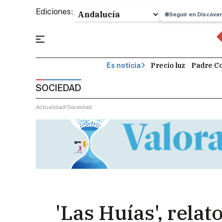
Ediciones:
Seguir en Discover
Precio luz
Padre Co
Es noticia
SOCIEDAD
Actualidad
Sociedad
'Las Huías', rela