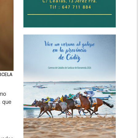
RCELA
ómo
, que