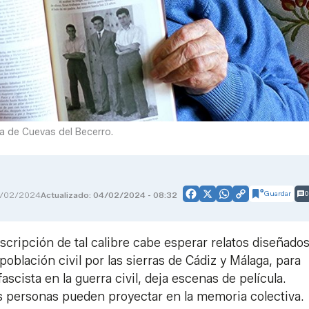
sa de Cuevas del Becerro.
Guardar
0
/02/2024
Actualizado: 04/02/2024 - 08:32
Facebook
X
WhatsApp
Copy
Link
escripción de tal calibre cabe esperar relatos diseñado
población civil por las sierras de Cádiz y Málaga, para
scista en la guerra civil, deja escenas de película.
 personas pueden proyectar en la memoria colectiva.