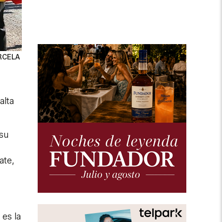
RCELA
alta
 su
ate,
es la