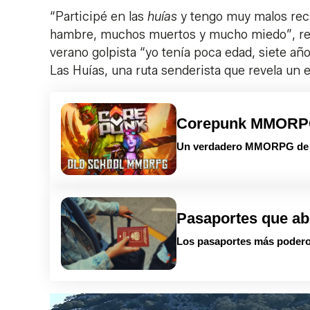
“Participé en las
huías
y tengo muy malos rec
hambre, muchos muertos y mucho miedo”, rec
verano golpista “yo tenía poca edad, siete añ
Las Huías, una ruta senderista que revela un 
Corepunk MMOR
Un verdadero MMORPG de la
Pasaportes que ab
Los pasaportes más podero