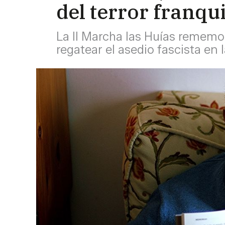
del terror franqu
La II Marcha las Huías rememor
regatear el asedio fascista en l