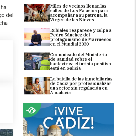
Miles de vecinos llenan las
cha
calles de Los Palacios para
go del
acompañar a su patrona, la
Virgen de las Nieves
rcha
Rubiales reaparece y culpa a
Pedro Sánchez del
protagonismo de Marruecos
en el Mundial 2030
Comunicado del Ministerio
de Sanidad sobre el
hantavirus: el turista positivo
está en Galicia
La batalla de las inmobiliarias
de Cádiz por profesionalizar
un sector sin regulación en
Andalucía