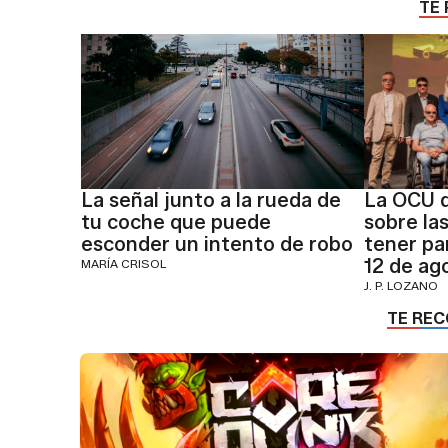
TE 
La señal junto a la rueda de
La OCU d
tu coche que puede
sobre la
esconder un intento de robo
tener par
12 de ag
MARÍA CRISOL
J. P. LOZANO