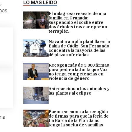
LO MÁS LEÍDO
,
nos,
El milagroso rescate de una
familia en Granada:
suspendido el coche entre
dos árboles tras caer por un
terraplén
Navantia amplía plantilla en la
Bahía de Cádiz: San Fernando
concentra la mayoría de las
46 plazas ofertadas
Recogen más de 3.000 firmas
para pedir a la Junta que Vox
no tenga competencias en
violencia de género
Así reaccionan los animales y
las plantas al eclipse
Pacma se suma a la recogida
de firmas para que la feria de
una
La Barca de la Florida no
tenga la suelta de vaquillas