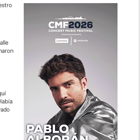
estro
alle
omaron
quí
Había
vado