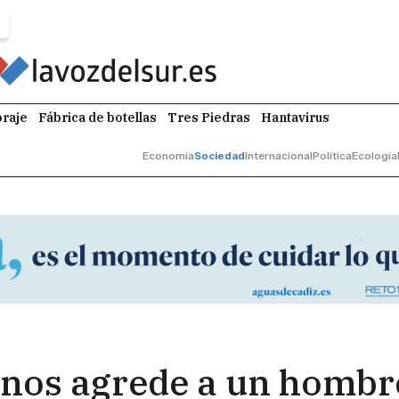
raje
Fábrica de botellas
Tres Piedras
Hantavirus
Economía
Sociedad
Internacional
Política
Ecología
inos agrede a un hombr