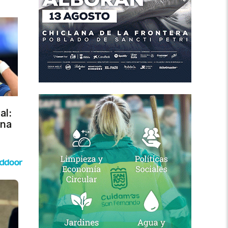
al:
una