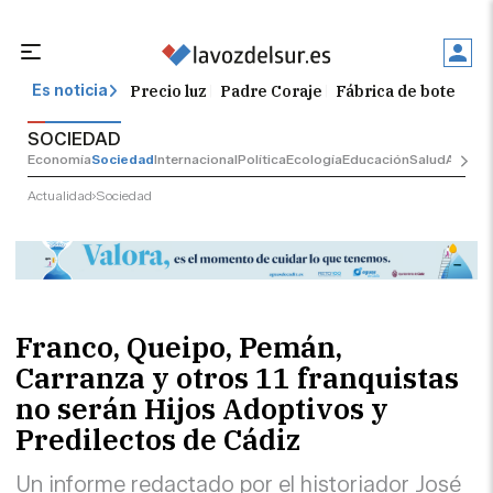
Precio luz
Padre Coraje
Fábrica de botellas
Es noticia
SOCIEDAD
Economía
Sociedad
Internacional
Política
Ecología
Educación
Salud
Anuncio
Actualidad
Sociedad
Franco, Queipo, Pemán,
Carranza y otros 11 franquistas
no serán Hijos Adoptivos y
Predilectos de Cádiz
Un informe redactado por el historiador José