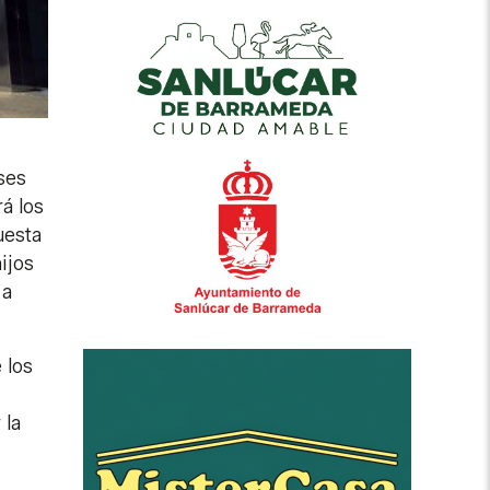
ses
á los
uesta
ijos
 a
 los
 la