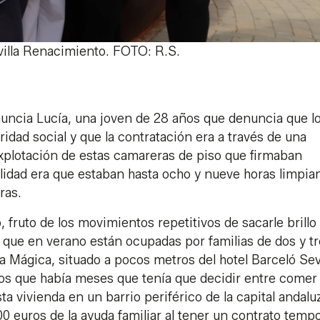
villa Renacimiento. FOTO: R.S.
nuncia Lucía, una joven de 28 años que denuncia que l
idad social y que la contratación era a través de una
xplotación de estas camareras de piso que firmaban
ealidad era que estaban hasta ocho y nueve horas limpia
ras.
 fruto de los movimientos repetitivos de sacarle brillo 
 que en verano están ocupadas por familias de dos y t
a Mágica, situado a pocos metros del hotel Barceló Sevi
s que había meses que tenía que decidir entre comer
a vivienda en un barrio periférico de la capital andalu
0 euros de la ayuda familiar al tener un contrato tempo