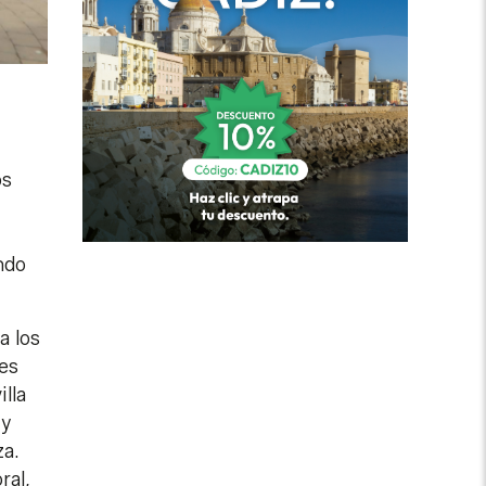
os
ndo
a los
res
lla
 y
za.
ral,