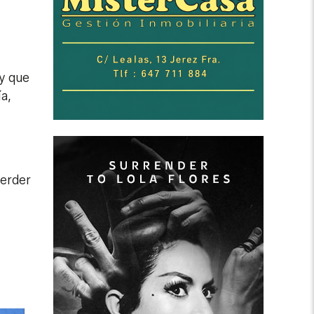
y que
a,
perder