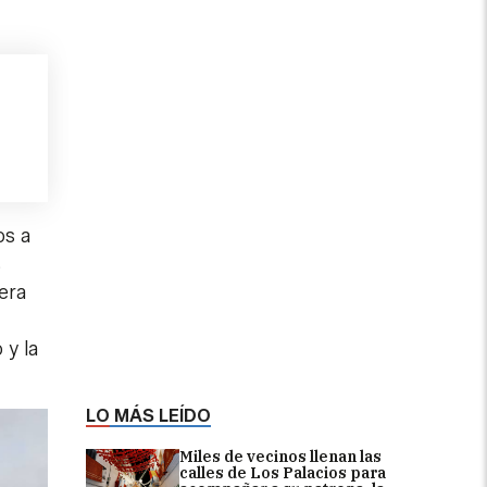
os a
s
era
 y la
LO MÁS LEÍDO
Miles de vecinos llenan las
calles de Los Palacios para