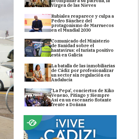
acompañar a su patrona, la
Virgen de las Nieves
Rubiales reaparece y culpa a
Pedro Sánchez del
protagonismo de Marruecos
en el Mundial 2030
Comunicado del Ministerio
de Sanidad sobre el
hantavirus: el turista positivo
está en Galicia
La batalla de las inmobiliarias
de Cádiz por profesionalizar
un sector sin regulación en
Andalucía
'La Pepa', conciertos de Kiko
Veneno, Pitingo y Siempre
Así en un escenario flotante
frente a Doñana