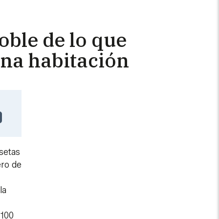
doble de lo que
una habitación
setas
ero de
la
 100