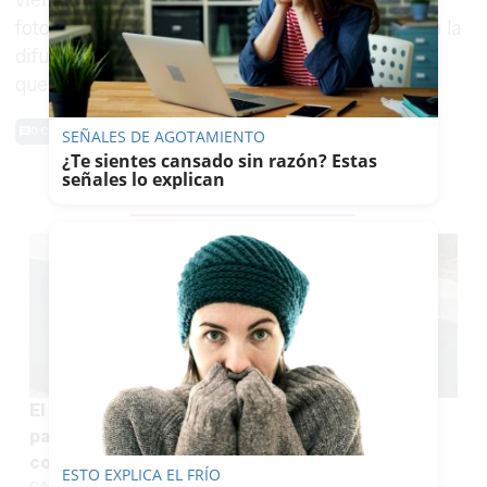
fotografía del joven en el Olimpo pidiendo "toda la
difusión posible" para que llegue a montañeros
que puedan estar por la zona.
0 Comentarios
SEÑALES DE AGOTAMIENTO
¿Te sientes cansado sin razón? Estas
señales lo explican
TE PUEDE INTERESAR
El futuro de los menores de Ceuta tensa los
pactos de PP y Vox en Andalucía y otras
comunidades autónomas
ESTO EXPLICA EL FRÍO
CARLOS PIEDRAS