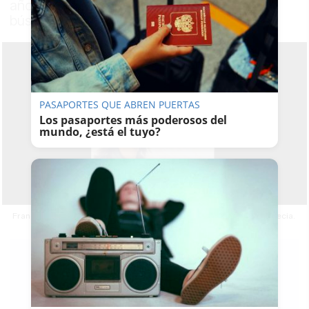
años y se ha activado un dispositivo de
búsqueda
PASAPORTES QUE ABREN PUERTAS
Los pasaportes más poderosos del
mundo, ¿está el tuyo?
Francisco de Paula Expósito, joven de 25 años desaparecido en Grecia.
PABLO FDEZ.
QUINTANILLA
22/05/2026