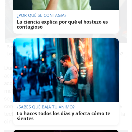
¿POR QUÉ SE CONTAGIA?
La ciencia explica por qué el bostezo es
contagioso
Pasaportes que abren puertas
Los pasaportes más poderosos del mundo, ¿está el tuyo?
Durante parte del ascenso, Francisco estuvo
acompañado por
una pareja alemana
que le
aconsejó no continuar ante unas condiciones
meteorológicas "muy desfavorables". Él decidió
seguir adelante para alcanzar su "objetivo":
coronar el
Mytikas
, el pico más alto del Olimpo y
¿SABES QUÉ BAJA TU ÁNIMO?
Lo haces todos los días y afecta cómo te
techo de Grecia. Su familia desconoce si llegó a la
sientes
cima.