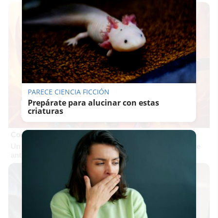
PARECE CIENCIA FICCIÓN
Prepárate para alucinar con estas
criaturas
Corepunk MMORPG
Un verdadero MMORPG de la vieja escuela ¡Cómo los de
antes, pero mejor!