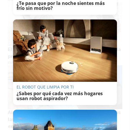
¿Te pasa que por la noche sientes más
frío sin motivo?
El Supremo pone fin al conflicto judicial sobre la
propiedad del grupo Triana
EMILIO CABRERA
EL ROBOT QUE LIMPIA POR TI
¿Sabes por qué cada vez más hogares
usan robot aspirador?
Ainhoa Caballero vuelve a pedir la eutanasia tras
las secuelas de una brutal agresión de su
expareja