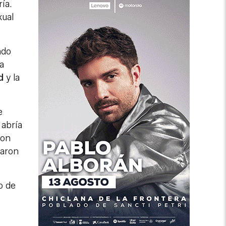
ía.
xual
ndo
a
d
y la
e
 abría
on
naron
o de