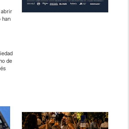
abrir
o han
ciedad
ho de
vés