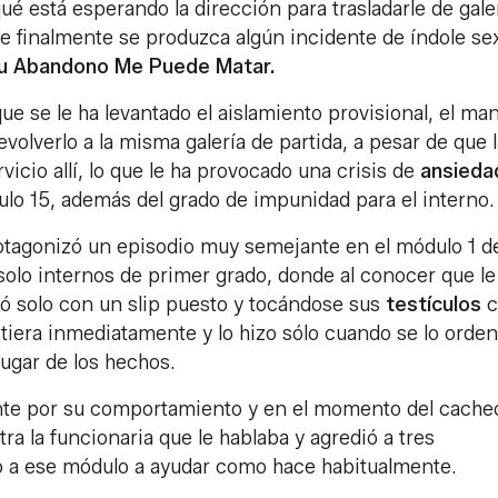
é está esperando la dirección para trasladarle de galer
e finalmente se produzca algún incidente de índole se
u Abandono Me Puede Matar.
e se le ha levantado el aislamiento provisional, el ma
olverlo a la misma galería de partida, a pesar de que l
icio allí, lo que le ha provocado una crisis de
ansieda
ulo 15, además del grado de impunidad para el interno.
otagonizó un episodio muy semejante en el módulo 1 d
 solo internos de primer grado, donde al conocer que le
eró solo con un slip puesto y tocándose sus
testículos
c
stiera inmediatamente y lo hizo sólo cuando se lo orde
lugar de los hechos.
ente por su comportamiento y en el momento del cache
a la funcionaria que le hablaba y agredió a tres
do a ese módulo a ayudar como hace habitualmente.