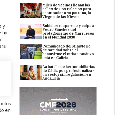
Miles de vecinos llenan las
calles de Los Palacios para
acompañar a su patrona, la
Virgen de las Nieves
Rubiales reaparece y culpa a
o y
Pedro Sánchez del
e ha
protagonismo de Marruecos
en el Mundial 2030
a
era
Comunicado del Ministerio
de Sanidad sobre el
hantavirus: el turista positivo
está en Galicia
La batalla de las inmobiliarias
de Cádiz por profesionalizar
un sector sin regulación en
Andalucía
ibutos
do en