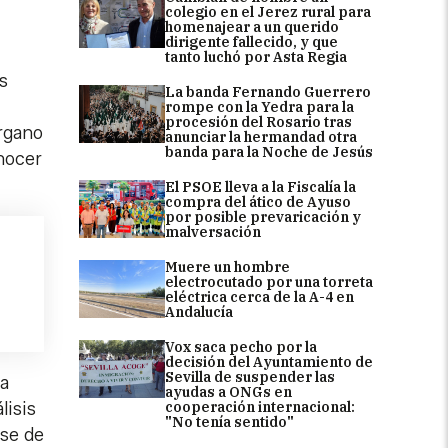
colegio en el Jerez rural para
homenajear a un querido
dirigente fallecido, y que
tanto luchó por Asta Regia
s
La banda Fernando Guerrero
rompe con la Yedra para la
procesión del Rosario tras
órgano
anunciar la hermandad otra
banda para la Noche de Jesús
onocer
El PSOE lleva a la Fiscalía la
compra del ático de Ayuso
por posible prevaricación y
malversación
Muere un hombre
electrocutado por una torreta
eléctrica cerca de la A-4 en
Andalucía
Vox saca pecho por la
decisión del Ayuntamiento de
Sevilla de suspender las
la
ayudas a ONGs en
cooperación internacional:
lisis
"No tenía sentido"
ase de