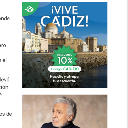
rende
ero
 el
llevó
ción
e
os de