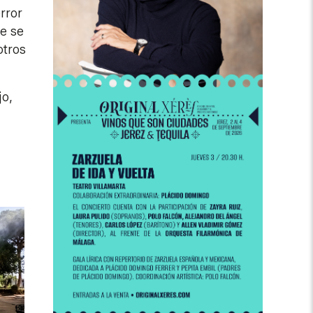
rror
te se
otros
jo,