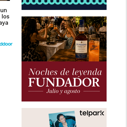
 un
 los
aya