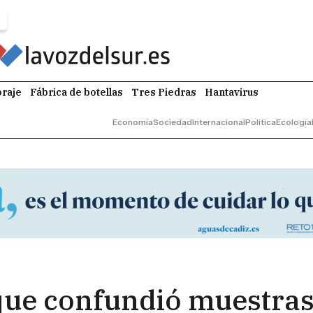
raje
Fábrica de botellas
Tres Piedras
Hantavirus
Economía
Sociedad
Internacional
Política
Ecología
que confundió muestra