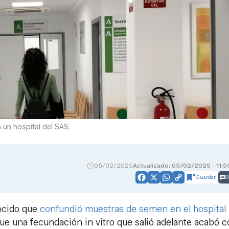
 un hospital del SAS.
05/02/2025
Actualizado: 05/02/2025 - 11:5
Guardar
0
Facebook
X
WhatsApp
Copy
Link
ocido que
confundió muestras de semen en el hospital
que una fecundación in vitro que salió adelante acabó c