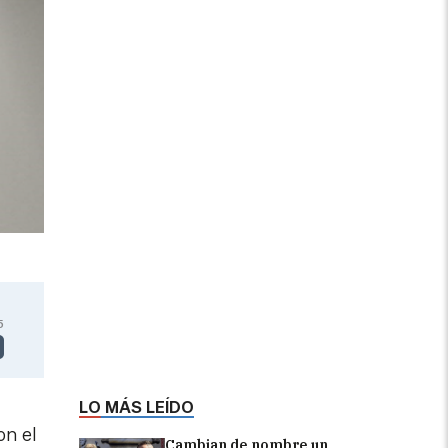
5
LO MÁS LEÍDO
on el
Cambian de nombre un