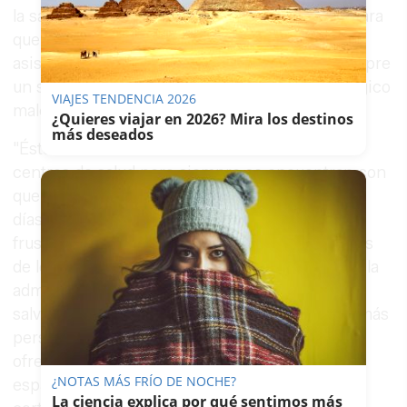
la sanidad pública. La falta de contrataciones para
que las plantillas puedan asumir la carga
asistencial con la máxima calidad, supone siempre
un sobreesfuerzo para los profesionales y el lógico
VIAJES TENDENCIA 2026
malestar entre los usuarios".
¿Quieres viajar en 2026? Mira los destinos
más deseados
"Éstos últimos —ha abundado— acuden a los
centros de salud pero siempre se encuentran con
que no hay citas, o que las citas son para varios
días o semanas después, por lo que acaban
frustrándose y decidiendo acudir a las urgencias
de los Hospitales. Para CSIF es lamentable que la
administración autonómica no apueste por
salvaguardar el sistema sanitario, contratando más
personal y cuidando al que tiene, en lugar de
ofrecerles salarios por debajo de la media
¿NOTAS MÁS FRÍO DE NOCHE?
española, con pocos derechos o contratos de
La ciencia explica por qué sentimos más