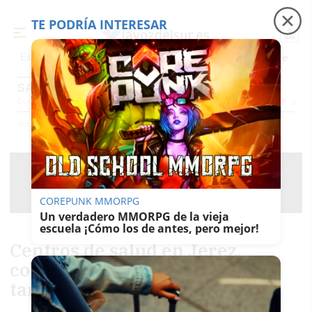
TE PODRÍA INTERESAR
Precio luz
Padre Coraje
Fábrica de botellas
Es noticia
SALUD
Economía
Sociedad
Internacional
Política
Ecología
Educación
Salud
Anuncio
Actualidad
Salud
COREPUNK MMORPG
Un verdadero MMORPG de la vieja
escuela ¡Cómo los de antes, pero mejor!
Centros de salud en Jerez,
colapsados y cerrados por las
tardes en Navidad