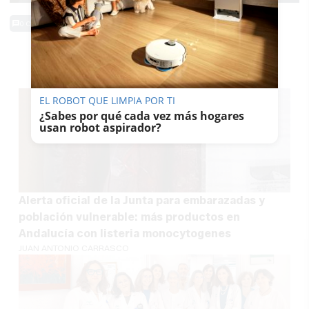
0 Comentarios
TE PUEDE INTERESAR
EL ROBOT QUE LIMPIA POR TI
¿Sabes por qué cada vez más hogares
usan robot aspirador?
Alerta oficial de la Junta para embarazadas y
población vulnerable: más productos en
Andalucía con listeria monocytogenes
JUAN ANTONIO CARRASCO