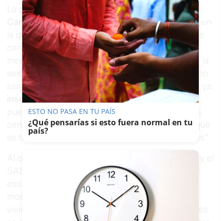
La delegada municipal de Bienestar Social,
Carmen Collado
, ha remitido una nota de audio en
la que considera "inadmisible" que se cierren los
centros de salud por la tarde en Jerez hasta al
menos después de Reyes. "Ya faltaban antes de la
sexta ola profesionales para todo tipo de atención
sanitaria, pero con esta sexta ola la situación es ya
insoportable
. Los jerezanos y jerezanas no
pueden ya acceder ni siquiera por teléfono a los
ESTO NO PASA EN TU PAÍS
¿Qué pensarías si esto fuera normal en tu
centros de salud, y culpan a los profesionales, que
país?
se tienen que ir de vacaciones, por estos cierres".
Al contrario, ha enfatizado, "la culpa es la Junta y el
SAS, que ha despedido a 8.000 profesionales, y
eso es inadmisible e inaceptable en estos
momentos de crisis tan brutal que estamos
viviendo. Tienen que contratar para que al menos