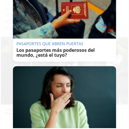
La delegada municipal Carmen Collado carga
contra la Junta por una situación
"inadmisible". "Hay positivos con test de
antígenos a los que luego no hay manera de
que les hagan PCR", ha denunciado
PASAPORTES QUE ABREN PUERTAS
Los pasaportes más poderosos del
mundo, ¿está el tuyo?
Centros de salud en Jerez, colapsados y cerrados por las tardes en
Navidad. En la imagen, colas en San Dionisio este lunes.