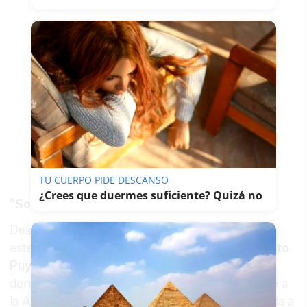
TU CUERPO PIDE DESCANSO
¿Crees que duermes suficiente? Quizá no
"Sobreesfuerzo"
Desde
CSIF Cádiz
, ha dicho en declaraciones a
este periódico su responsable provincial,
Alberto
Puyana
, "llevamos meses, incluso años,
denunciando el abandono al que el SAS somete a
la Atención Primaria, que es la puerta de entrada a