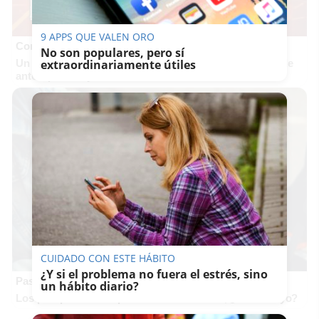
9 APPS QUE VALEN ORO
Corepunk MMORPG
No son populares, pero sí
Un verdadero MMORPG de la vieja escuela ¡Cómo los de
extraordinariamente útiles
antes, pero mejor!
CUIDADO CON ESTE HÁBITO
¿Y si el problema no fuera el estrés, sino
Pasaportes que abren puertas
un hábito diario?
Los pasaportes más poderosos del mundo, ¿está el tuyo?