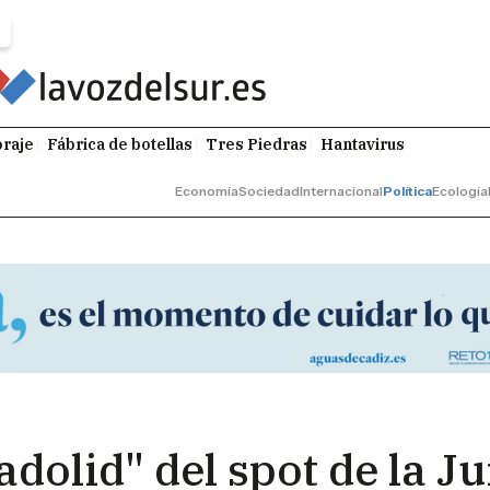
raje
Fábrica de botellas
Tres Piedras
Hantavirus
Economía
Sociedad
Internacional
Política
Ecología
adolid" del spot de la J