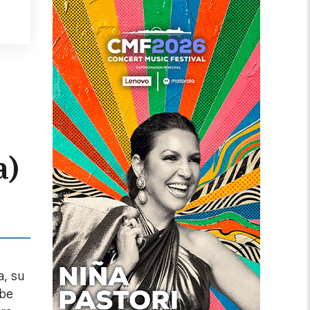
a)
a, su
ibe