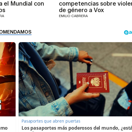
 el Mundial con
competencias sobre viole
os
de género a Vox
ERA
EMILIO CABRERA
Pasaportes que abren puertas
Cómo
Los pasaportes más poderosos del mundo, ¿está