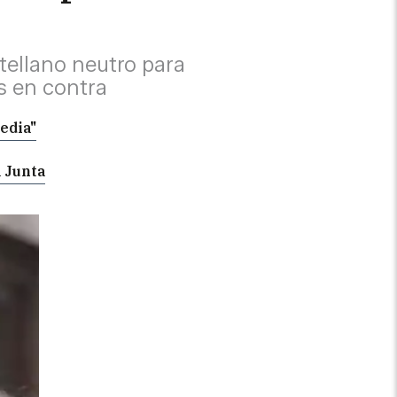
tellano neutro para
s en contra
edia"
a Junta