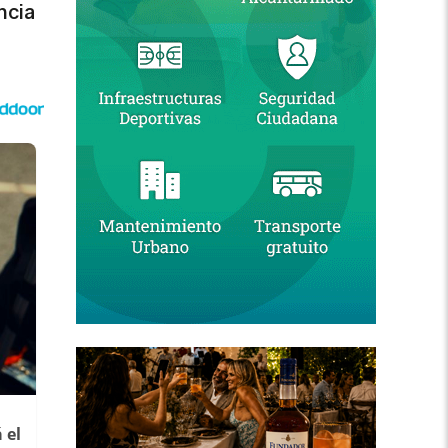
ncia
 el