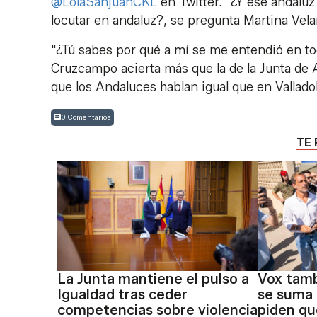
@LolaSanjuanCKL
en Twitter. "¿Y ese andaluz 
locutar en andaluz?, se pregunta Martina Vel
"¿Tú sabes por qué a mí se me entendió en t
Cruzcampo acierta más que la de la Junta de 
que los Andaluces hablan igual que en Vallad
0 Comentarios
TE 
La Junta mantiene el pulso a
Vox tamb
Igualdad tras ceder
se suma 
competencias sobre violencia
piden qu