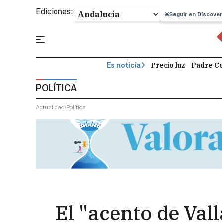
Ediciones:
Seguir en Discover
Precio luz
Padre Co
Es noticia
POLÍTICA
Actualidad
Política
El "acento de Vall