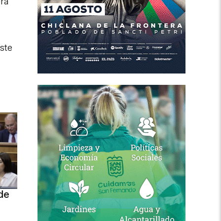
era
aste
de