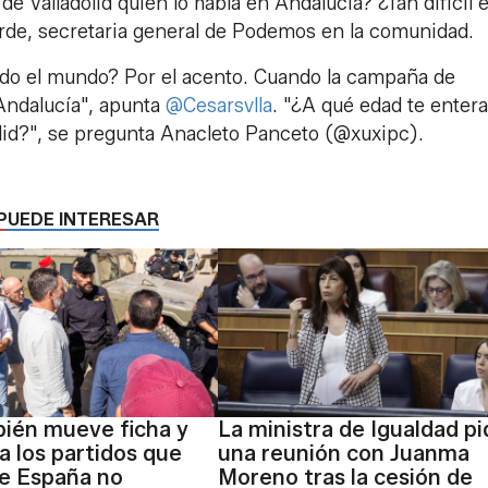
de Valladolid quién lo habla en Andalucía? ¿Tan difícil 
arde, secretaria general de Podemos en la comunidad.
odo el mundo? Por el acento. Cuando la campaña de
Andalucía", apunta
@Cesarsvlla
. "¿A qué edad te enter
olid?", se pregunta Anacleto Panceto (@xuxipc).
PUEDE INTERESAR
ién mueve ficha y
La ministra de Igualdad pi
a los partidos que
una reunión con Juanma
e España no
Moreno tras la cesión de