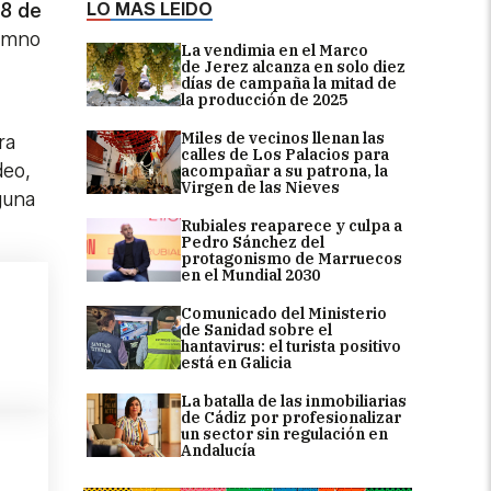
LO MÁS LEÍDO
8 de
himno
La vendimia en el Marco
de Jerez alcanza en solo diez
días de campaña la mitad de
la producción de 2025
Miles de vecinos llenan las
ra
calles de Los Palacios para
deo,
acompañar a su patrona, la
Virgen de las Nieves
guna
Rubiales reaparece y culpa a
Pedro Sánchez del
protagonismo de Marruecos
en el Mundial 2030
Comunicado del Ministerio
de Sanidad sobre el
hantavirus: el turista positivo
está en Galicia
La batalla de las inmobiliarias
de Cádiz por profesionalizar
un sector sin regulación en
Andalucía