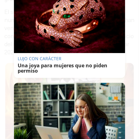
El sindicato ha podido constatar que en
numerosos centros de la provincia de Cádiz se han
venido desarrollando las actividades docentes
con temperaturas inferiores a los 17 ºC en el inicio
del segundo trimestre del presente curso escolar
2020/21:
LUJO CON CARÁCTER
Una joya para mujeres que no piden
permiso