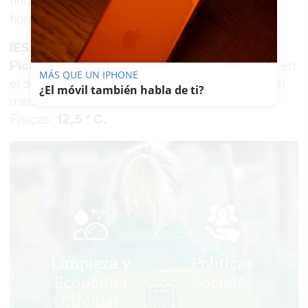
horas,
9,6 grados
centígrados; a las 11:19
horas,
10 grados
centígrados.
IES Pablo Ruiz
Picasso
(Chiclana),
12º
centígrados a las 10:20 en
MÁS QUE UN IPHONE
el departamento de Matemáticas. 12.00 horas del
¿El móvil también habla de ti?
mediodía, en el laboratorio de Ciencias
Físicas:
12,5 ° C.