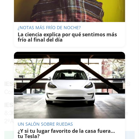
¿NOTAS MÁS FRÍO DE NOCHE?
La ciencia explica por qué sentimos más
frío al final del día
IES Cornelio Balbo
(Cádiz)
14 grados
en el IES
Cornelio Balbo Cádiz a las 14:00 horas.
IES Fernando Aguilar Quignon
(Cádiz). A las
8:30 y 8:53,
10 grados
centígrados en el aula de
2ºA de la ESO.
UN SALÓN SOBRE RUEDAS
¿Y si tu lugar favorito de la casa fuera…
tu Tesla?