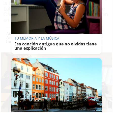
la Unidad de Prevención de Riesgos
Laborales de la Delegación de Educación de
Cádiz las temperaturas extremas que se viven
en los centros educativos de la provincia
Aulas a diez grados y alumnos indignados en
Andalucía: "Señor Imbroda, ¿qué temperatura
TU MEMORIA Y LA MÚSICA
hace en su despacho?"
Esa canción antigua que no olvidas tiene
una explicación