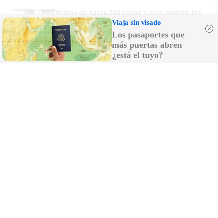
Multas de hasta 500 euros y seis puntos: las
infracciones más típicas del verano al
Viaja sin visado
volante
Los pasaportes que
más puertas abren
¿está el tuyo?