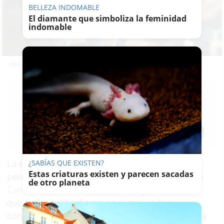
BELLEZA INDOMABLE
El diamante que simboliza la feminidad
indomable
Una Zambomba vecinal en la barriada de La Granja.
RUBÉN
GUERRERO
18/12/2024
Actualizado: 18/12/2024 - 22:31
Guardar
0
Facebook
X
WhatsApp
Copy
Link
¿SABÍAS QUE EXISTEN?
La esencia de la Zambomba todavía no está
Estas criaturas existen y parecen sacadas
perdida en Jerez. Con el centro masificado, con
de otro planeta
Zambombas a ritmo de Bizarrap
y vecinos
quejándose del infierno en el que se han
convertido las semanas previas a la Navidad, hay