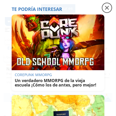
TE PODRÍA INTERESAR
lavozdelsur.es
lavozdelsur.es
Precio luz
Padre Coraje
Fábrica de botellas
Es noticia
NAVIDAD
Pequevoz
Compras
Pantallazos
El Trote De La Culebra
El Eco
Concursos
G
COREPUNK MMORPG
Un verdadero MMORPG de la vieja
Vida
Sabor Del Sur
Navidad
escuela ¡Cómo los de antes, pero mejor!