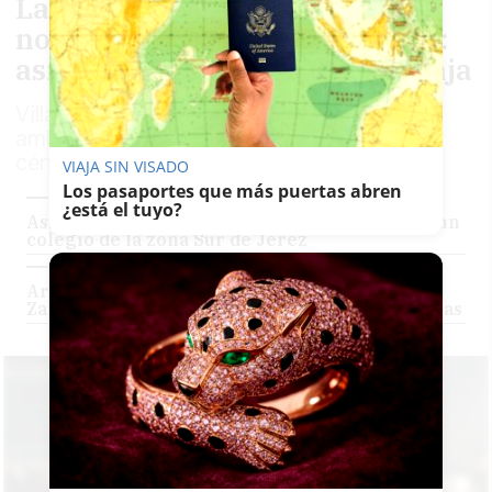
Las Zambombas de los barrios
no pierden la esencia en Jerez:
así se ha disfrutado en La Granja
Villancicos de los de toda la vida con un
ambiente lejos del 'infierno' de la zona
céntrica de la ciudad
VIAJA SIN VISADO
Los pasaportes que más puertas abren
¿está el tuyo?
Así ha sido la animada Zambomba familiar de un
colegio de la zona Sur de Jerez
Arcos de la Frontera, 100% pureza: donde la
Zambomba es BIC y escapa del turismo de masas