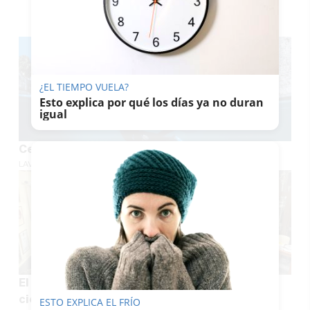
TE PUEDE INTERESAR
¿EL TIEMPO VUELA?
Esto explica por qué los días ya no duran
igual
Ceuta, un destino entre mares y cultura
LAVOZDELSUR.ES
El coro navideño la Hermandad del Perdón
cierra la temporada de Zambombas
ESTO EXPLICA EL FRÍO