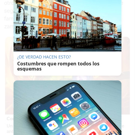
otros puntos en la ciudad en los que sí se puede
seguir disfrutando de un ambiente tradicional y
familiar al calor de una candela y tocando la
zambomba de toda la vida.
¿DE VERDAD HACEN ESTO?
Costumbres que rompen todos los
esquemas
Corepunk MMORPG
Un verdadero MMORPG de la vieja escuela ¡Cómo los de
antes, pero mejor!