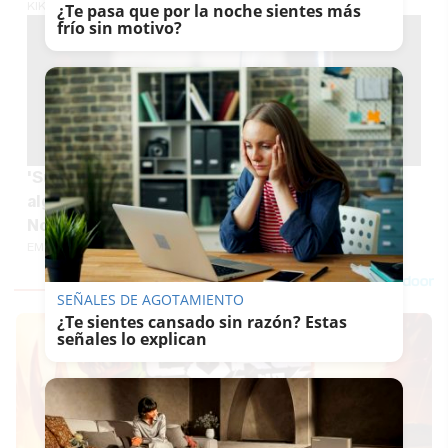
KIKO ABUÍN
¿Te pasa que por la noche sientes más
frío sin motivo?
'Subidón' en las uvas: el precio se duplica en
algunos supermercados a pocas horas de
Nochevieja
EMILIO CABRERA
SEÑALES DE AGOTAMIENTO
¿Te sientes cansado sin razón? Estas
señales lo explican