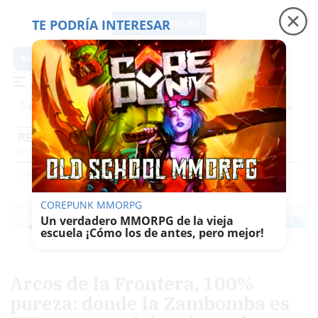
TE PODRÍA INTERESAR
lavozdelsur.es
lavozdelsur.es
Precio luz
Padre Coraje
Fábrica de botellas
Es noticia
REPORTAJES
Entrevistas
Reportajes
El Patio
Gentes Del Sur
El Papel De La Voz
Selección
Reportajes
COREPUNK MMORPG
Un verdadero MMORPG de la vieja
escuela ¡Cómo los de antes, pero mejor!
Arcos de la Frontera, 100%
pureza: donde la Zambomba es