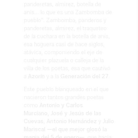
panderetas, almirez, botella de
anís... lo que es una Zambomba de
pueblo". Zambomba, panderos y
panderetas, almirez, el traqueteo
de la cuchara en la botella de anís,
esa hoguera casi de hace siglos,
atávica, componiendo el eje de
cualquier plazuela o calleja de la
villa de los poetas, esa que cautivó
a
Azorín
y a la
Generación del 27
.
Este pueblo blanqueado en el que
nacieron tantos grandes poetas
como
Antonio y Carlos
Murciano,
José y Jesús de las
Cuevas
,
Antonio Hernández
y
Julio
Mariscal —el que mejor glosó la
magia del 5 de enero—
, que hacía