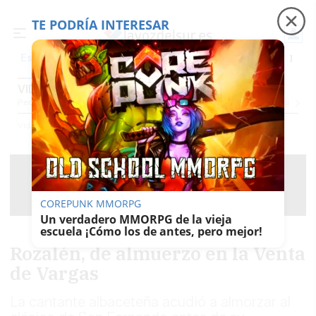
TE PODRÍA INTERESAR
Precio luz
Ceuta
Carreras de caballos
Peque
Es noticia
VIDA
Pequevoz
Compras
Pantallazos
El Trote De La Culebra
El Eco
Concursos
G
Vida
COREPUNK MMORPG
Un verdadero MMORPG de la vieja
escuela ¡Cómo los de antes, pero mejor!
Rozalén, de almuerzo en la Venta
de Vargas
La cantante albaceteña acudió a almorzar al