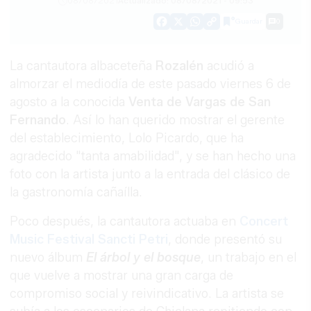
08/08/2021
Actualizado: 08/08/2021 - 09:53
Guardar
0
Facebook
X
WhatsApp
Copy
Link
La cantautora albaceteña
Rozalén
acudió a
almorzar el mediodía de este pasado viernes 6 de
agosto a la conocida
Venta de Vargas de San
Fernando
. Así lo han querido mostrar el gerente
del establecimiento, Lolo Picardo, que ha
agradecido "tanta amabilidad", y se han hecho una
foto con la artista junto a la entrada del clásico de
la gastronomía cañaílla.
Poco después, la cantautora actuaba en
Concert
Music Festival Sancti Petri
, donde presentó su
nuevo álbum
El árbol y el bosque
, un trabajo en el
que vuelve a mostrar una gran carga de
compromiso social y reivindicativo. La artista se