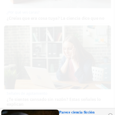
¿Por qué ves caras?
¿Creías que era cosa tuya? La ciencia dice que no
Señales de agotamiento
¿Te sientes cansado sin razón? Estas señales lo
explican
Parece ciencia ficción