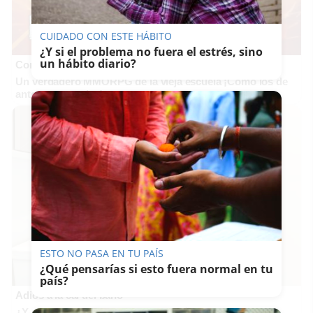
CUIDADO CON ESTE HÁBITO
¿Y si el problema no fuera el estrés, sino
un hábito diario?
Corepunk MMORPG
Un verdadero MMORPG de la vieja escuela ¡Cómo los de
antes, pero mejor!
ESTO NO PASA EN TU PAÍS
¿Qué pensarías si esto fuera normal en tu
país?
Adiós a la cal del baño
¿Y si pudieras eliminar la cal del baño sin esfuerzo?