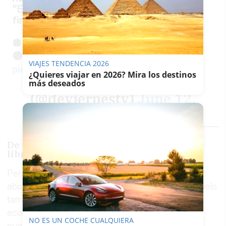
“Es importante tener una educación
financiera”.
🪩
#DeViernes
🟣
https://t.co/0SLWhrFTIX
VIAJES TENDENCIA 2026
pic.twitter.com/U8ede3v1zh
¿Quieres viajar en 2026? Mira los destinos
— ¡De Viernes!
más deseados
(@deviernestv)
June 12,
2026
De una deuda de 121.000 euros a "estar
libre": su nueva vida económica
Pero la lesión no fue el único tema que Ivonne
abordó con una honestidad descarnada. La modelo
también se sinceró sobre su delicada situación
económica, que durante años la tuvo con las
NO ES UN COCHE CUALQUIERA
cuentas bancarias en negativo y una deuda