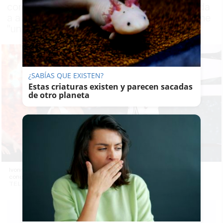
completamente renovada tras verse obligada
a abandonar el concurso y confiesa que tiene
"un clavo de la rodilla hasta el final"
¿SABÍAS QUE EXISTEN?
Estas criaturas existen y parecen sacadas
de otro planeta
Ivonne Reyes y Jorge Javier Vázquez bromean sobre la lesión de la
concursante. -
TELECINCO
F.