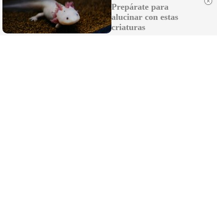
Prepárate para
alucinar con estas
criaturas
Esto explica el frío
¿Te pasa que por la noche sientes más frío sin
motivo?
DISCOVER WITH
LO MÁS LEÍDO