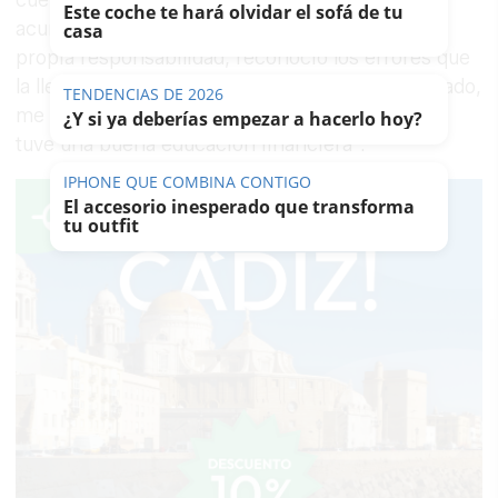
Este coche te hará olvidar el sofá de tu
acumulada de 121.000 euros. Sin esquivar su
casa
propia responsabilidad, reconoció los errores que
la llevaron a esa situación: "Me he fiado demasiado,
me metí en muchos juicios absurdos. Tampoco
tuve una buena educación financiera".
TENDENCIAS DE 2026
¿Y si ya deberías empezar a hacerlo hoy?