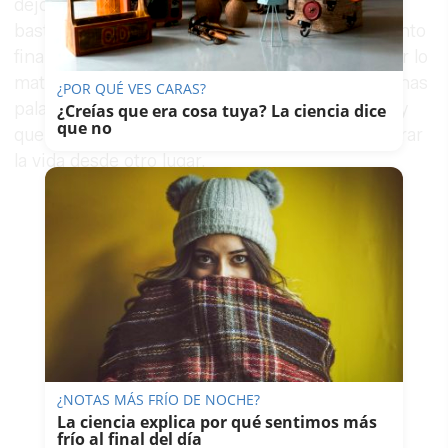
dejó huella: "Tengo una tolerancia del dolor
bastante alta. Este paseo en la vida tiene un punto
final para todos y he tratado de aprender a soltar lo
material y los rencores para poder disfrutar". Unas
¿POR QUÉ VES CARAS?
palabras que arrancaron el aplauso del público y
¿Creías que era cosa tuya? La ciencia dice
que no
que definen a una mujer que ha aprendido a mirar
la vida desde otro lugar.
¿NOTAS MÁS FRÍO DE NOCHE?
La ciencia explica por qué sentimos más
frío al final del día