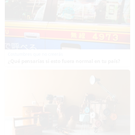
Costumbres que no creerás
¿Qué pensarías si esto fuera normal en tu país?