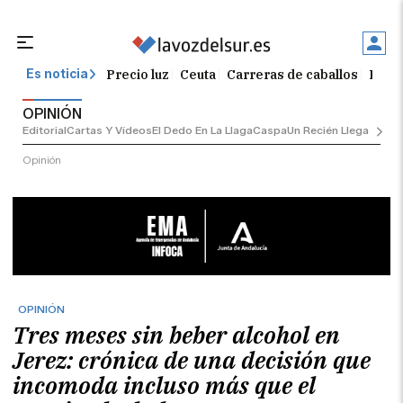
Precio luz
Ceuta
Carreras de caballos
El t
Es noticia
OPINIÓN
Editorial
Cartas Y Vídeos
El Dedo En La Llaga
Caspa
Un Recién Llegado
Ciu
Opinión
OPINIÓN
Tres meses sin beber alcohol en
Jerez: crónica de una decisión que
incomoda incluso más que el