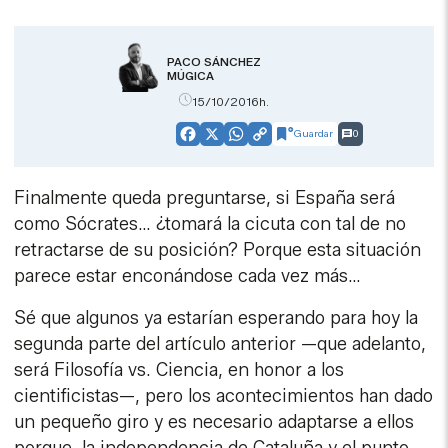
PACO SÁNCHEZ
MÚGICA
15/10/2016h.
Guardar
0
Facebook
X
WhatsApp
Copy
Link
Finalmente queda preguntarse, si España será
como Sócrates… ¿tomará la cicuta con tal de no
retractarse de su posición? Porque esta situación
parece estar enconándose cada vez más…
Sé que algunos ya estarían esperando para hoy la
segunda parte del artículo anterior —que adelanto,
será Filosofía vs. Ciencia, en honor a los
cientificistas—, pero los acontecimientos han dado
un pequeño giro y es necesario adaptarse a ellos
porque, la independencia de Cataluña y el punto