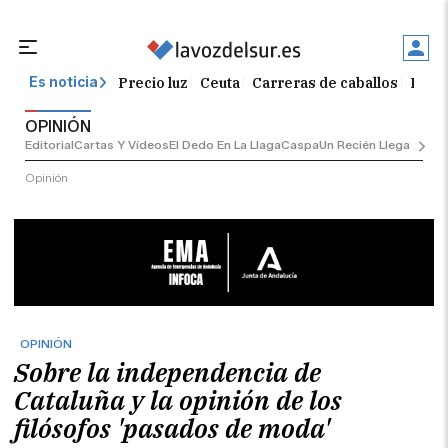
Precio luz
Ceuta
Carreras de caballos
El t
Es noticia
OPINIÓN
Editorial
Cartas Y Vídeos
El Dedo En La Llaga
Caspa
Un Recién Llegado
Ciu
Opinión
OPINIÓN
Sobre la independencia de
Cataluña y la opinión de los
filósofos 'pasados de moda'