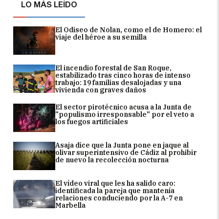
LO MÁS LEÍDO
El Odiseo de Nolan, como el de Homero: el
viaje del héroe a su semilla
El incendio forestal de San Roque,
estabilizado tras cinco horas de intenso
trabajo: 19 familias desalojadas y una
vivienda con graves daños
El sector pirotécnico acusa a la Junta de
"populismo irresponsable" por el veto a
los fuegos artificiales
Asaja dice que la Junta pone en jaque al
olivar superintensivo de Cádiz al prohibir
de nuevo la recolección nocturna
El vídeo viral que les ha salido caro:
identificada la pareja que mantenía
relaciones conduciendo por la A-7 en
Marbella