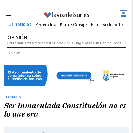
Precio luz
Padre Coraje
Fábrica de botellas
Es noticia
OPINIÓN
Editorial
Cartas Y Vídeos
El Dedo En La Llaga
Caspa
Un Recién Llegado
Ciu
Opinión
OPINIÓN
Ser Inmaculada Constitución no es
lo que era