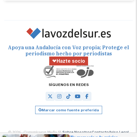
Apoya una Andalucía con Voz propia; Protege el
periodismo hecho por periodistas
Hazte socio
SÍGUENOS EN REDES
Marcar como fuente preferida
© 2026 Comunicasur Media SL
Sobre Nosotros
Contacto
Aviso Legal
Política de Cookies
RSS
Desarrollado por
OA Cloud