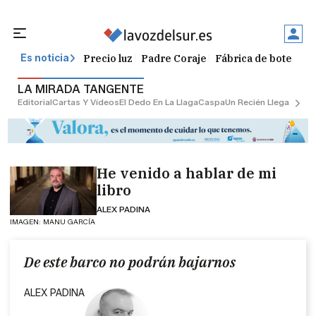
Precio luz
Padre Coraje
Fábrica de botellas
Es noticia
LA MIRADA TANGENTE
Editorial
Cartas Y Vídeos
El Dedo En La Llaga
Caspa
Un Recién Llegado
Ciu
He venido a hablar de mi
libro
ALEX PADINA
IMAGEN: MANU GARCÍA
De este barco no podrán bajarnos
ALEX PADINA