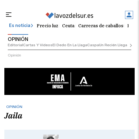
Precio luz
Ceuta
Carreras de caballos
Peque
Es noticia
OPINIÓN
Editorial
Cartas Y Vídeos
El Dedo En La Llaga
Caspa
Un Recién Llegado
Ciu
Opinión
OPINIÓN
Jaila