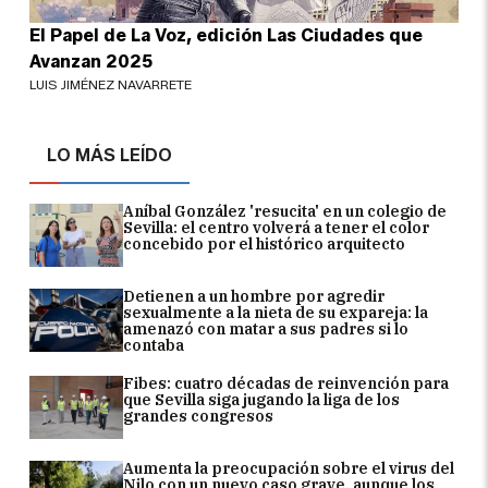
El Papel de La Voz, edición Las Ciudades que
Avanzan 2025
LUIS JIMÉNEZ NAVARRETE
LO MÁS LEÍDO
Aníbal González 'resucita' en un colegio de
Sevilla: el centro volverá a tener el color
concebido por el histórico arquitecto
Detienen a un hombre por agredir
sexualmente a la nieta de su expareja: la
amenazó con matar a sus padres si lo
contaba
Fibes: cuatro décadas de reinvención para
que Sevilla siga jugando la liga de los
grandes congresos
Aumenta la preocupación sobre el virus del
Nilo con un nuevo caso grave, aunque los