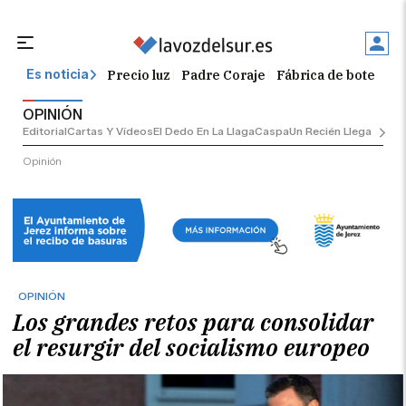
Precio luz
Padre Coraje
Fábrica de botellas
Es noticia
OPINIÓN
Editorial
Cartas Y Vídeos
El Dedo En La Llaga
Caspa
Un Recién Llegado
Ciu
Opinión
OPINIÓN
Los grandes retos para consolidar
el resurgir del socialismo europeo