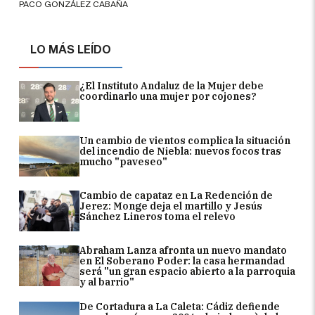
PACO GONZÁLEZ CABAÑA
LO MÁS LEÍDO
¿El Instituto Andaluz de la Mujer debe
coordinarlo una mujer por cojones?
Un cambio de vientos complica la situación
del incendio de Niebla: nuevos focos tras
mucho "paveseo"
Cambio de capataz en La Redención de
Jerez: Monge deja el martillo y Jesús
Sánchez Lineros toma el relevo
Abraham Lanza afronta un nuevo mandato
en El Soberano Poder: la casa hermandad
será "un gran espacio abierto a la parroquia
y al barrio"
De Cortadura a La Caleta: Cádiz defiende