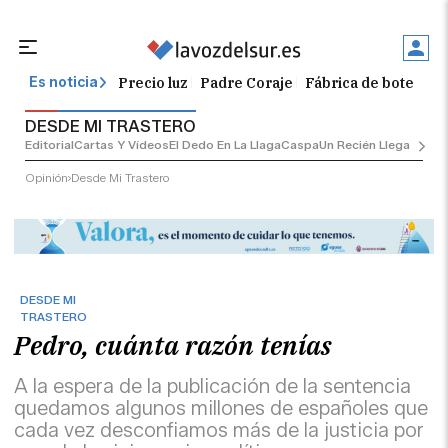
Precio luz
Padre Coraje
Fábrica de botellas
Es noticia
DESDE MI TRASTERO
Editorial
Cartas Y Vídeos
El Dedo En La Llaga
Caspa
Un Recién Llegado
Ciu
Opinión
Desde Mi Trastero
DESDE MI
TRASTERO
Pedro, cuánta razón tenías
A la espera de la publicación de la sentencia
quedamos algunos millones de españoles que
cada vez desconfiamos más de la justicia por