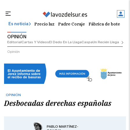
Precio luz
Padre Coraje
Fábrica de botellas
Es noticia
OPINIÓN
Editorial
Cartas Y Vídeos
El Dedo En La Llaga
Caspa
Un Recién Llegado
Ciu
Opinión
OPINIÓN
Desbocadas derechas españolas
PABLO MARTÍNEZ-