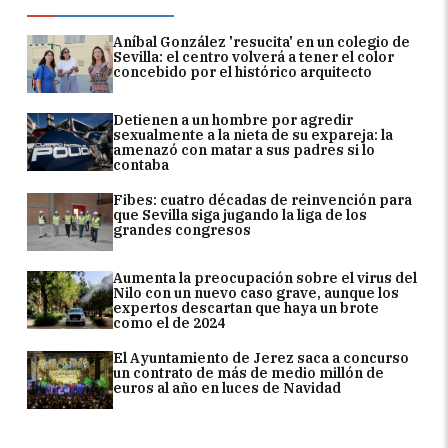
Aníbal González 'resucita' en un colegio de
Sevilla: el centro volverá a tener el color
concebido por el histórico arquitecto
Detienen a un hombre por agredir
sexualmente a la nieta de su expareja: la
amenazó con matar a sus padres si lo
contaba
Fibes: cuatro décadas de reinvención para
que Sevilla siga jugando la liga de los
grandes congresos
Aumenta la preocupación sobre el virus del
Nilo con un nuevo caso grave, aunque los
expertos descartan que haya un brote
como el de 2024
El Ayuntamiento de Jerez saca a concurso
un contrato de más de medio millón de
euros al año en luces de Navidad