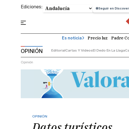
Ediciones:
Seguir en Discover
Precio luz
Padre Co
Es noticia
OPINIÓN
Editorial
Cartas Y Vídeos
El Dedo En La Llaga
C
Opinión
OPINIÓN
Datos turísticos