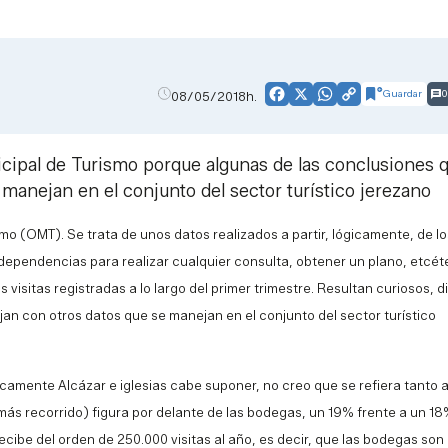
Guardar
0
08/05/2018h.
Facebook
X
WhatsApp
Copy
Link
nicipal de Turismo porque algunas de las conclusiones 
manejan en el conjunto del sector turístico jerezano
smo (OMT). Se trata de unos datos realizados a partir, lógicamente, de lo
dependencias para realizar cualquier consulta, obtener un plano, etcét
 visitas registradas a lo largo del primer trimestre. Resultan curiosos, d
an con otros datos que se manejan en el conjunto del sector turístico
camente Alcázar e iglesias cabe suponer, no creo que se refiera tanto a
más recorrido) figura por delante de las bodegas, un 19% frente a un 18%
ibe del orden de 250.000 visitas al año, es decir, que las bodegas son