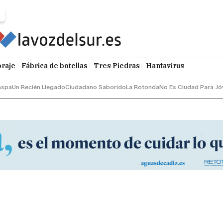
raje
Fábrica de botellas
Tres Piedras
Hantavirus
aspa
Un Recién Llegado
Ciudadano Saborido
La Rotonda
No Es Ciudad Para Jó