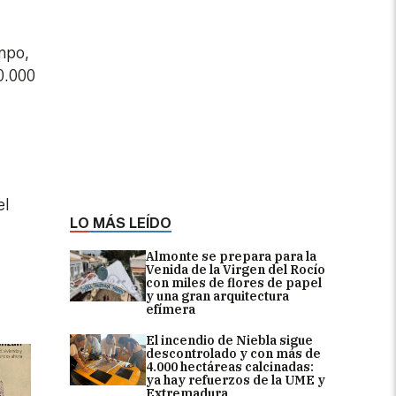
mpo,
0.000
el
LO MÁS LEÍDO
Almonte se prepara para la
Venida de la Virgen del Rocío
con miles de flores de papel
y una gran arquitectura
efímera
El incendio de Niebla sigue
descontrolado y con más de
4.000 hectáreas calcinadas:
ya hay refuerzos de la UME y
Extremadura