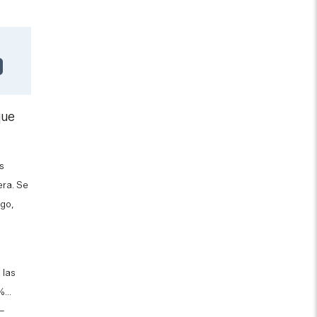
que
s
era. Se
igo,
 las
...
 –