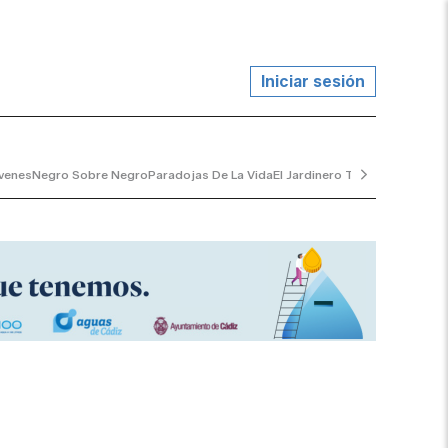
Iniciar sesión
venes
Negro Sobre Negro
Paradojas De La Vida
El Jardinero Tranquilo
...y Al V