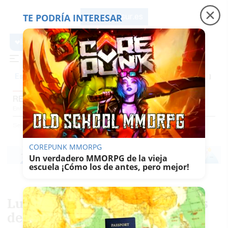
TE PODRÍA INTERESAR
lavozdelsur.es
lavozdelsur.es
Precio luz
Ceuta
Carreras de caballos
Peque
Es noticia
REPORTAJES
Entrevistas
Reportajes
El Patio
Gentes Del Sur
El Papel De La Voz
Selección
Reportajes
COREPUNK MMORPG
Un verdadero MMORPG de la vieja
escuela ¡Cómo los de antes, pero mejor!
Luz y silencio: 85 años después
del bombardeo y el 'terror