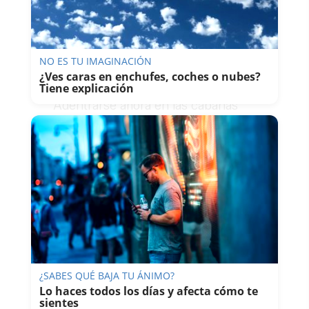
cómo vivían en aquella época…”,
dice Rebolledo, cuya madre apenas
tenía año y medio cuando irrumpió
la ignominia una noche de hace 85
NO ES TU IMAGINACIÓN
años.
¿Ves caras en enchufes, coches o nubes?
Tiene explicación
Adentrarse ahora en las cabañas
reconstruidas —alojamientos
rurales con chimenea y
colchonetas para pasar la noche
por 15 euros—, rebuscar las ruinas
del molino harinero, los restos de
piedra de la casa del alcalde… ver la
Ermita desde dentro, oler sus
muros y tocar esa calma que rodea
al lugar… estremece. No obstante, a
¿SABES QUÉ BAJA TU ÁNIMO?
menos que seas un habitual de la
Lo haces todos los días y afecta cómo te
zona o algún estudioso o
sientes