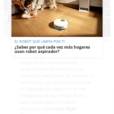
Piedra semideruida en el interior de la Ermita.
EL ROBOT QUE LIMPIA POR TI
¿Sabes por qué cada vez más hogares
usan robot aspirador?
Pudieron ser 300 y 600 asesinados,
aseguran los investigadores,
obsesionados durante años por
exhumar e identificar los cuerpos y,
sobre todo, por que la memoria de
La Sauceda no cayera en el más
irreparable de los olvidos. Entre
esos investigadores está el
historiador
Fernando Sígler