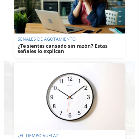
tomar La Sauceda, y acabó
convertido en fosa común
gigantesca, una de las más grandes
que dejó el franquismo en
Andalucía, en la que yace un
SEÑALES DE AGOTAMIENTO
número indeterminado de
¿Te sientes cansado sin razón? Estas
señales lo explican
cadáveres.
¿EL TIEMPO VUELA?