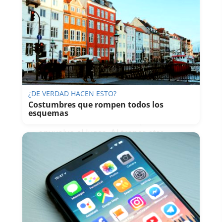
a la entrada del sendero. Llevad la
imaginación 85 años atrás. Apenas
unos excursionistas se entrecruzan
junto al arroyo Pasadallana. El
bosque de alcornoques y quejigos
se hace espeso a medida que se
avanza hacia
El Aljibe
. El musgo
¿DE VERDAD HACEN ESTO?
pone color y el murmullo del
Costumbres que rompen todos los
riachuelo algo de sonido a la
esquemas
inmensidad del silencio que
envuelve al lugar. Al trepar otro
montículo, emerge con todo el
chorro de luz de un día soleado un
pequeño valle que deja ver lo que
queda en pie de
la Ermita
de
La
Sauceda
. En realidad, fue ermita y
escuela de la aldea a la que daban el