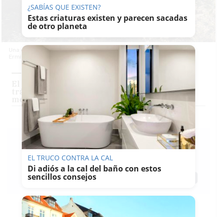
¿SABÍAS QUE EXISTEN?
Estas criaturas existen y parecen sacadas
de otro planeta
Una excursionista alcanza el valle donde se alzan los restos de la
Ermita de La Sauceda, con su fachada recién recuperada.
El sendero de Cádiz que fue testigo de un
trágico episodio de la historia, entre los
mejores de España
PACO SÁNCHEZ
MÚGICA
EL TRUCO CONTRA LA CAL
30/01/2022
Actualizado: 31/01/2022 - 10:22
Di adiós a la cal del baño con estos
sencillos consejos
Guardar
1
Facebook
X
WhatsApp
Copy
Link
Cerrad los ojos junto al
reloj de Sol