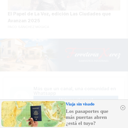
El Papel de La Voz, edición Las Ciudades que
Avanzan 2025
PACO SÁNCHEZ MÚGICA
Más que un canal, una comunidad en
Whatsapp
Unirme al canal
Viaja sin visado
Los pasaportes que
más puertas abren
¿está el tuyo?