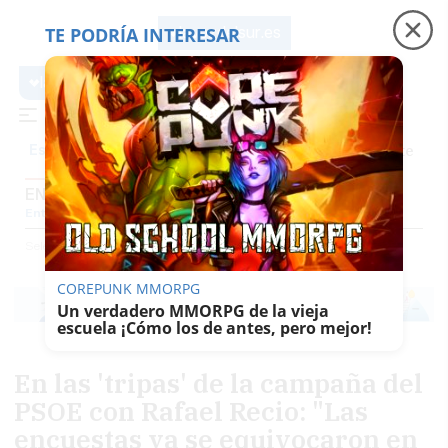
TE PODRÍA INTERESAR
lavozdelsur.es
lavozdelsur.es
Precio luz
Padre Coraje
Fábrica de botellas
Es noticia
ENTREVISTAS
Entrevistas
Reportajes
El Patio
Gentes Del Sur
El Papel De La Voz
Selección
Entrevistas
COREPUNK MMORPG
Un verdadero MMORPG de la vieja
escuela ¡Cómo los de antes, pero mejor!
En las 'tripas' de la campaña del
PSOE con Rafael Recio: "Las
encuestas ya se equivocaron en