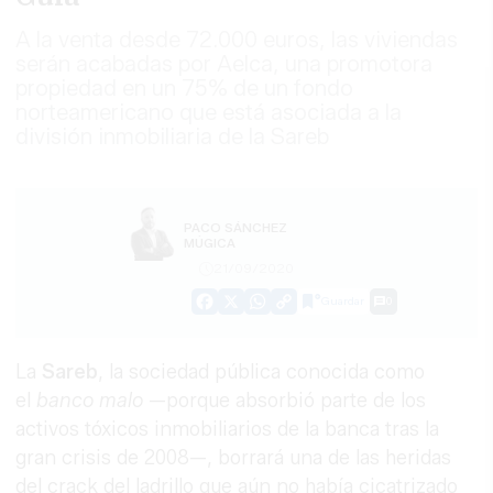
A la venta desde 72.000 euros, las viviendas
serán acabadas por Aelca, una promotora
propiedad en un 75% de un fondo
norteamericano que está asociada a la
división inmobiliaria de la Sareb
PACO SÁNCHEZ
MÚGICA
21/09/2020
Guardar
0
Facebook
X
WhatsApp
Copy
Link
La
Sareb
, la sociedad pública conocida como
el
banco malo
—porque absorbió parte de los
activos tóxicos inmobiliarios de la banca tras la
gran crisis de 2008—, borrará una de las heridas
del crack del ladrillo que aún no había cicatrizado