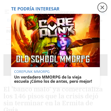
TE PODRÍA INTERESAR
Precio luz
Padre Coraje
Fábrica de botellas
Es noticia
INMOBILIARIA
Inmobiliaria
Contenido Patrocinado
Trabajo
Foros
I+n (ideas Y Negocios)
Inmobiliaria
COREPUNK MMORPG
Un verdadero MMORPG de la vieja
escuela ¡Cómo los de antes, pero mejor!
El 'banco malo' ya comercializa
los 146 pisos que la crisis dejó
sin terminar en la Ermita de
Guía