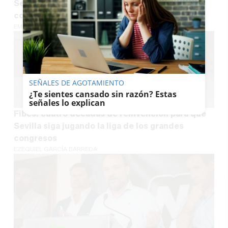
Sevilla: el centro volverá a tener el color
concebido por el histórico arquitecto
EMILIO CABRERA
SEÑALES DE AGOTAMIENTO
¿Te sientes cansado sin razón? Estas
señales lo explican
Fibes: cuatro décadas de reinvención para que
Sevilla siga jugando la liga de los grandes
congresos
EZEQUIEL GARCÍA BARREDA