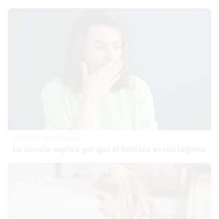
¿Por qué se contagia?
La ciencia explica por qué el bostezo es contagioso