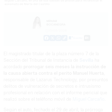
Miguel Carcaño, en una de sus salidas de prisión para reconstruir el
asesinato de Marta del Castillo.
MÍRIAM
BOCANEGRA
13/05/2026
Guardar
0
Facebook
X
WhatsApp
Copy
Link
El magistrado titular de la plaza número 7 de la
Sección del Tribunal de Instancia de
Sevilla
ha
acordado
prorrogar seis meses la instrucción de
la causa abierta contra el perito Manuel Huerta
,
responsable de Lazarus Technology, por presuntos
delitos de vulneración de secretos e intrusismo
profesional en relación con el informe pericial que
realizó sobre el teléfono móvil de
Miguel Carcaño
.
Según el auto, fechado el 29 de abril, la prórroga