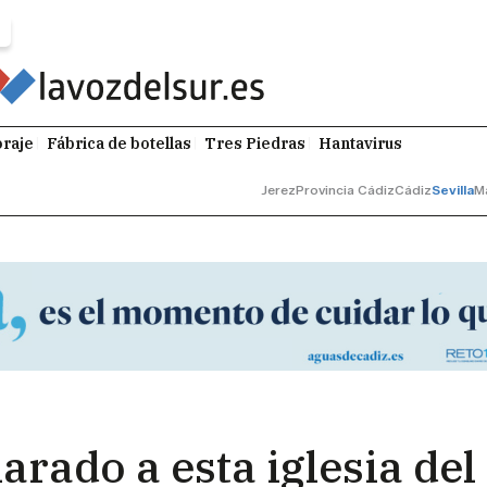
raje
Fábrica de botellas
Tres Piedras
Hantavirus
Jerez
Provincia Cádiz
Cádiz
Sevilla
M
rado a esta iglesia del 