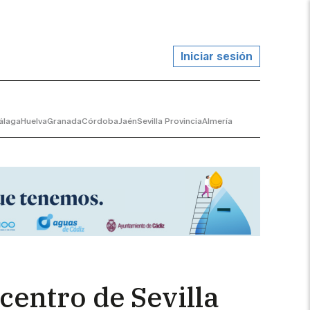
Iniciar sesión
álaga
Huelva
Granada
Córdoba
Jaén
Sevilla Provincia
Almería
centro de Sevilla