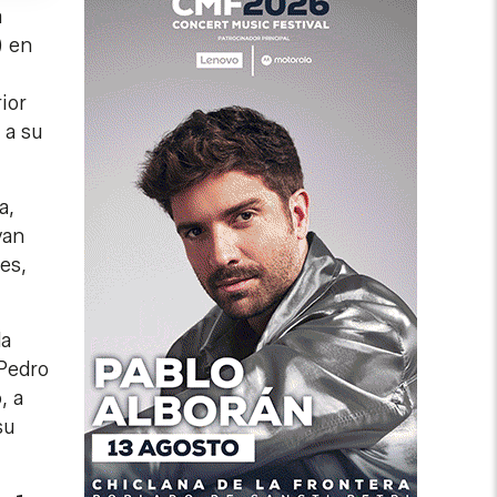
a
) en
ior
 a su
a,
yan
es,
la
 Pedro
, a
su