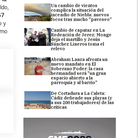
Un cambio de vientos
ldo,
complica la situación del
incendio de Niebla: nuevos
67
focos tras mucho "paveseo"
o y
Cambio de capataz en La
como
Redención de Jerez: Monge
deja el martillo y Jesús
Sánchez Lineros toma el
relevo
Abraham Lanza afronta un
nuevo mandato en El
Soberano Poder: la casa
hermandad será "un gran
espacio abierto a la
parroquia y al barrio"
De Cortadura a La Caleta:
Cádiz defiende sus playas (y
a sus 200 trabajadores) de las
críticas