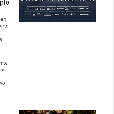
plo
 en
erte
ue
ente
que
evo