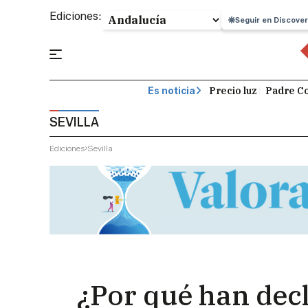
Ediciones:
Seguir en Discover
Precio luz
Padre Co
Es noticia
SEVILLA
Ediciones
Sevilla
¿Por qué han decla