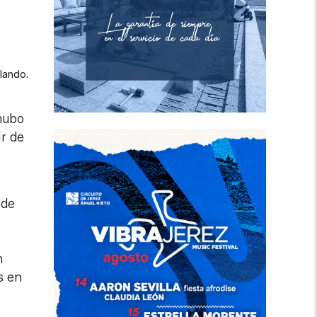
lando.
 hubo
ir de
 de
n
s en