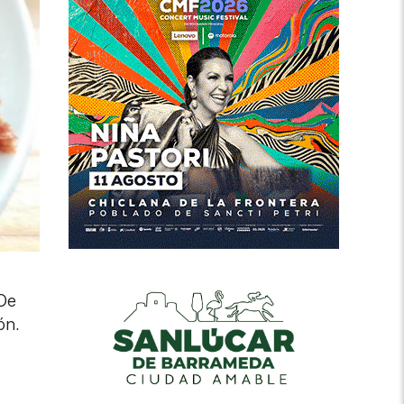
 De
ón.