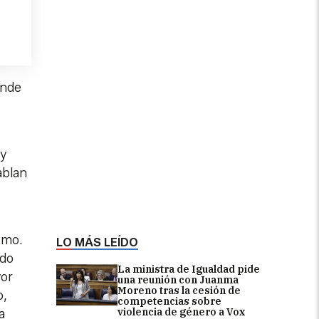
onde
 y
ablan
imo.
LO MÁS LEÍDO
ado
La ministra de Igualdad pide
yor
una reunión con Juanma
Moreno tras la cesión de
o,
competencias sobre
violencia de género a Vox
a