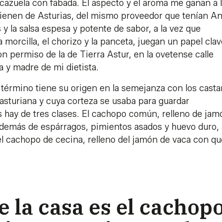
azuela con fabada. El aspecto y el aroma me ganan a 
vienen de Asturias, del mismo proveedor que tenían An
y la salsa espesa y potente de sabor, a la vez que
orcilla, el chorizo y la panceta, juegan un papel cla
n permiso de la de Tierra Astur, en la ovetense calle
a y madre de mi dietista.
yo término tiene su origen en la semejanza con los cast
asturiana y cuya corteza se usaba para guardar
s hay de tres clases. El cachopo común, relleno de jam
 además de espárragos, pimientos asados y huevo duro, 
 el cachopo de cecina, relleno del jamón de vaca con q
de la casa es el cachopo