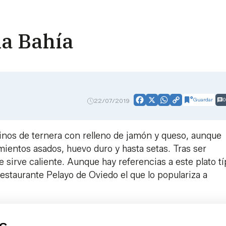
a Bahía
Guardar
0
22/07/2019
Facebook
X
WhatsApp
Copy
Link
finos de ternera con relleno de jamón y queso, aunque
ientos asados, huevo duro y hasta setas. Tras ser
 sirve caliente. Aunque hay referencias a este plato tí
 Restaurante Pelayo de Oviedo el que lo populariza a