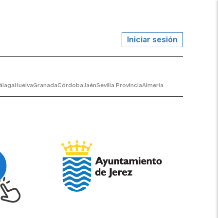
Iniciar sesión
álaga
Huelva
Granada
Córdoba
Jaén
Sevilla Provincia
Almería