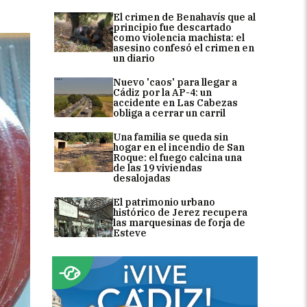
El crimen de Benahavís que al
principio fue descartado
como violencia machista: el
asesino confesó el crimen en
un diario
Nuevo 'caos' para llegar a
Cádiz por la AP-4: un
accidente en Las Cabezas
obliga a cerrar un carril
Una familia se queda sin
hogar en el incendio de San
Roque: el fuego calcina una
de las 19 viviendas
desalojadas
El patrimonio urbano
histórico de Jerez recupera
las marquesinas de forja de
Esteve