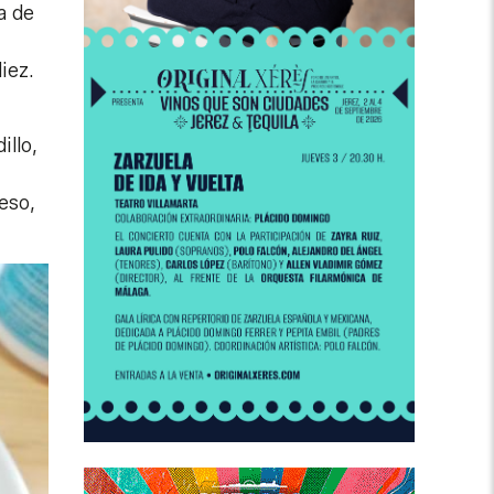
a de
iez.
illo,
ueso,