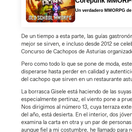
Corepunk MMOR
Un verdadero MMORPG de la
De un tiempo a esta parte, las guías gastron
mejor se sirven, e incluso desde 2012 se cel
Concurso de Cachopos de Asturias organiza
Pero como todo lo que se pone de moda, este
disperarse hasta perder en calidad y autent
del cachopo que sirven en un restaurante astu
La borrasca Gisele está haciendo de las suyas
especialmente pertinaz, el viento pone a pru
Nos dirigimos al número 13, cuya terraza exter
del año, está desierta. En el interior, dos j
examina la carta en otra y un par de personas m
aunque fiel a mi costumbre, he llamado para 