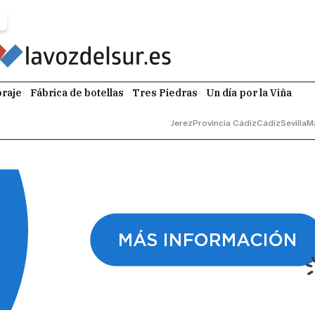
raje
Fábrica de botellas
Tres Piedras
Un día por la Viña
Jerez
Provincia Cádiz
Cádiz
Sevilla
M