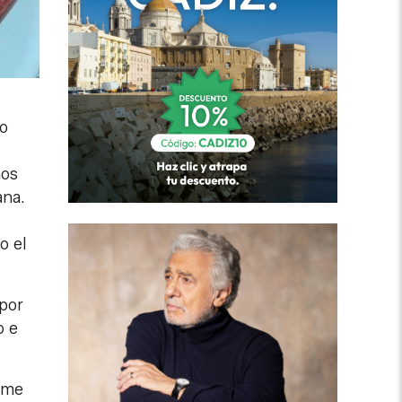
ño
ños
ana.
o el
 por
o e
rme