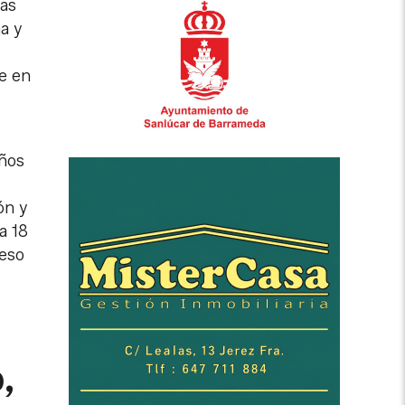
las
a y
ve en
años
ón y
a 18
ueso
,