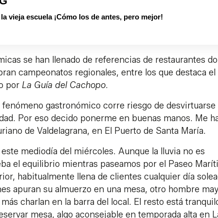
PG
 vieja escuela ¡Cómo los de antes, pero mejor!
ómicas se han llenado de referencias de restaurantes d
ebran campeonatos regionales, entre los que destaca el
do por
La Guía del Cachopo
.
 fenómeno gastronómico corre riesgo de desvirtuarse
icidad. Por eso decido ponerme en buenas manos. Me h
riano de Valdelagrana, en El Puerto de Santa María.
 este mediodía del miércoles. Aunque la lluvia no es
eba el equilibrio mientras paseamos por el Paseo Marít
ior, habitualmente llena de clientes cualquier día sole
óvenes apuran su almuerzo en una mesa, otro hombre ma
ás charlan en la barra del local. El resto está tranquil
reservar mesa, algo aconsejable en temporada alta en L